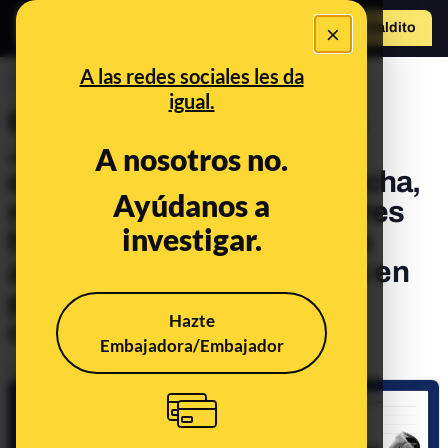
×
Hazte Maldit
o
Abrir menú
A las redes sociales les da
PREBUNKING
igual.
El deporte femenino en los
Juegos Olímpicos: en
A nosotros no.
disciplinas como boxeo, lucha,
Ayúdanos a
remo o waterpolo las mujeres
investigar.
han tardado un centenar de
años más que los hombres en
poder competir por el oro
Hazte
olímpico
Embajadora/Embajador
Publicado el
Jul 22, 2021, 1:05:03 PM