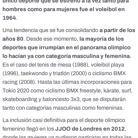
único deporte que se estrenó a la vez tanto para
hombres como para mujeres fue el voleibol en
1964
.
Una tendencia que se fue consolidando
a partir de los
años 80
. Desde ese momento,
la mayoría de los
deportes que irrumpían en el panorama olímpico
lo hacían ya con categoría masculina y femenina
.
Es el caso del
tenis de mesa
(1988),
voleibol playa
(1996),
taekwondo
y
triatlón
(2000) o
ciclismo BMX
racing
(2008). Hasta las últimas incorporaciones para
Tokio 2020 como
ciclismo BMX freestyle
,
kárate
,
surf
,
skateboarding
y
baloncesto 3x3
, que se disputarán
tanto con categorías masculinas como femeninas.
La inclusión casi definitiva para el deporte olímpico
femenino llegó en los
JJOO de Londres en 2012
,
donde las mujeres ya pudieron participar en todas las