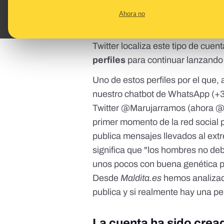
siguen el mismo
modus operandi
Ahora no
como “feministas”, “antifascistas”
mezclan contenido a favor de la 
Twitter localiza este tipo de cuen
perfiles
para continuar lanzando
Uno de estos perfiles por el que
nuestro
chatbot de WhatsApp (+3
Twitter
@Marujarramos
(ahora @M
primer momento de la red social p
publica mensajes llevados al ext
significa que "los hombres no deb
unos pocos con buena genética p
Desde
Maldita.es
hemos analizad
publica y si realmente hay una pe
La cuenta ha sido crea