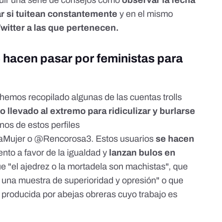
uir una serie de consejos como
observar la fecha
r si tuitean constantemente
y en el mismo
Twitter a las que pertenecen.
e hacen pasar por feministas para
hemos recopilado algunas de las cuentas trolls
o llevado al extremo para ridiculizar y burlarse
unos de estos perfiles
aMujer
o
@Rencorosa3
. Estos usuarios
se hacen
nto a favor de la igualdad y
lanzan bulos en
 "el ajedrez o la mortadela son machistas", que
s una muestra de superioridad y opresión" o que
producida por abejas obreras cuyo trabajo es