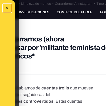
Bulos Ceuta
•
Limpieza de montes
•
Curanderos IA Instagram
•
Timo J
×
UNKING
INVESTIGACIONES
CONTROL DEL PODER
PO
@Marujarramos (ahora
 pasar por 'militante feminista 
rpénticos*
ita.es
os hablamos de
cuentas trolls
que mueven
se pasar por seguidoras del
on mensajes controvertidos
. Estas cuentas