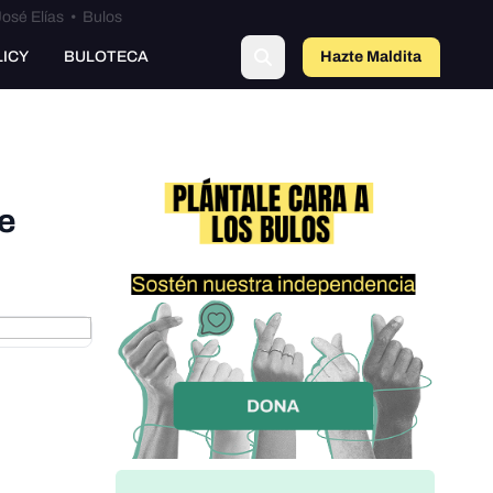
osé Elías
•
Bulos
LICY
BULOTECA
Hazte Maldit
a
de