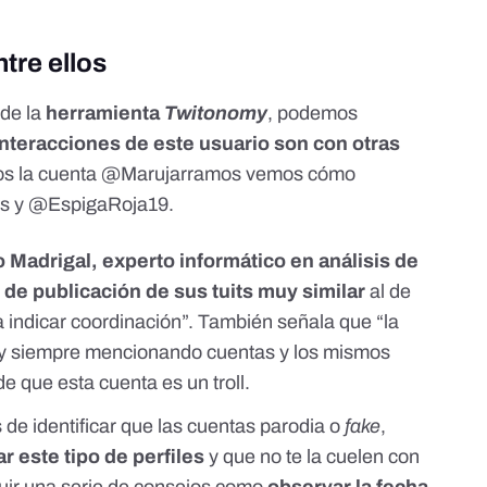
ntre ellos
 de la
herramienta
Twitonomy
, podemos
interacciones de este usuario son con otras
mos
la cuenta @Marujarramos
vemos cómo
es y @EspigaRoja19.
 Madrigal, experto informático en análisis de
 de publicación de sus tuits muy similar
al de
ía indicar coordinación”. También señala que “la
 y siempre mencionando cuentas y los mismos
e que esta cuenta es un troll.
s de identificar que las cuentas parodia o
fake
,
ar este tipo de perfiles
y que no te la cuelen con