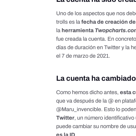
Uno de los aspectos que nos deb
trolls es la
fecha de creación del
la
herramienta
Twopcharts.co
fue creada la cuenta. En concreto
días de duración en Twitter y la h
el 7 de marzo de 2021.
La cuenta ha cambiado
Como hemos dicho antes,
esta c
que va después de la @ en plata
@Maru_invencible. Esto lo pod
Twitter
, un número identificativ
puede cambiar su nombre de usua
es la ID
.