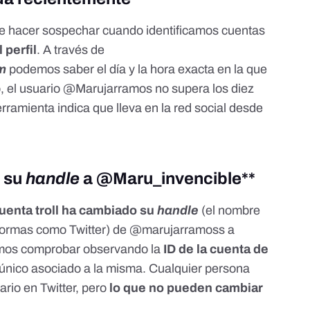
e hacer sospechar cuando identificamos cuentas
 perfil
. A través de
m
podemos saber el día y la hora exacta en la que
, el usuario
@Marujarramos
no supera los diez
erramienta indica que lleva en la red social desde
 su
handle
a @Maru_invencible**
uenta troll ha cambiado su
handle
(el nombre
formas como Twitter) de
@marujarramoss
a
emos comprobar observando la
ID de la cuenta de
o único asociado a la misma. Cualquier persona
rio en Twitter, pero
lo que no pueden cambiar