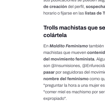
sus publicaciones se pueden seg
de creación
del perfil,
sospecha
horario o fijarse en las
listas de 
Trolls machistas que s
colártela
En
Maldito Feminismo
también
machistas
que mueven
contenid
del movimiento feminista
. Alg
son
@Insumisiones
,
@Enfurecid
pasar
por seguidoras del movimie
nombre del feminismo
como que
"preguntar la hora a una mujer e
"comer miel es machismo por ser 
expropiado".