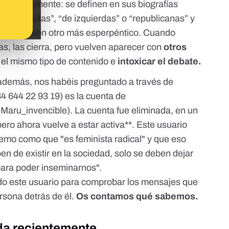
continuamente: se definen en sus biografías
, “socialistas”, “de izquierdas” o “republicanas” y
igualdad con otro más esperpéntico. Cuando
tas, las cierra, pero vuelven aparecer con
otros
 el mismo tipo de contenido e
intoxicar el debate.
, además, nos habéis preguntado a través de
4 644 22 93 19)
es la cuenta de
aru_invencible). La cuenta fue eliminada, en un
ero ahora vuelve a estar activa**. Este usuario
remo como que "es feminista radical" y que eso
en de existir en la sociedad, solo se deben dejar
ara poder inseminarnos".
o este usuario para comprobar los mensajes que
rsona detrás de él.
Os contamos qué sabemos.
da recientemente