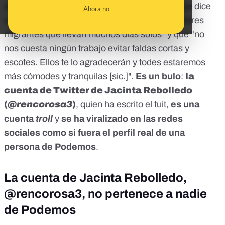
alcaldesa de Barcelona, Ada Colau. El mensaje dice
Ahora no
que "estos días vamos a acoger a 20.000 hombres
migrantes que llevan muchos días solos" y que "no
nos cuesta ningún trabajo evitar faldas cortas y
escotes. Ellos te lo agradecerán y todes estaremos
más cómodes y tranquilas [sic.]".
Es un bulo
:
la
cuenta de Twitter de Jacinta Rebolledo
(
@rencorosa3
)
, quien ha escrito el tuit,
es una
cuenta
troll
y
se ha viralizado en las redes
sociales como si fuera el perfil real de una
persona de Podemos
.
La cuenta de Jacinta Rebolledo,
@rencorosa3, no pertenece a nadie
de Podemos