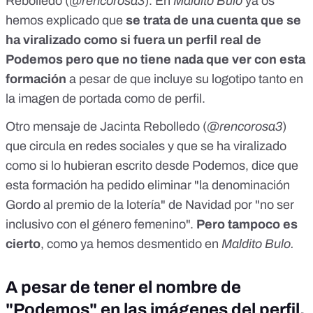
Rebolledo (
@rencorosa3
). En
Maldito Bulo
ya os
hemos explicado que
se trata de una cuenta que se
ha viralizado como si fuera un perfil real de
Podemos pero que no tiene nada que ver con esta
formación
a pesar de que incluye su logotipo tanto en
la imagen de portada como de perfil.
Otro mensaje de Jacinta Rebolledo (
@rencorosa3
)
que circula en redes sociales y que se ha viralizado
como si lo hubieran escrito desde Podemos, dice que
esta formación ha pedido
eliminar "la denominación
Gordo al premio de la lotería" de Navidad
por "no ser
inclusivo con el género femenino".
Pero tampoco es
cierto
, como ya hemos desmentido en
Maldito Bulo.
A pesar de tener el nombre de
"Podemos" en las imágenes del perfil,