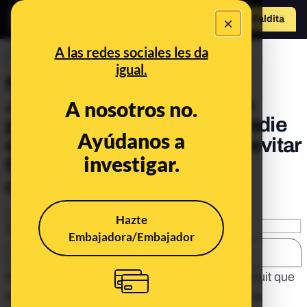
×
Hazte Maldit
o
Abrir menú
A las redes sociales les da
PREBUNKING
igual.
No, la cuenta de Twitter de
Jacinta Rebolledo no es un
A nosotros no.
perfil real de Podemos ni nadie
Ayúdanos a
de este partido ha pedido "evitar
investigar.
faldas y escotes": es una
cuenta troll
Publicado el
Dec 15, 2020, 7:14:05 PM
Hazte
Embajadora/Embajador
SHARE:
Nos habéis preguntado por
una captura de un tuit
que
circula en redes sociales junto a la imagen de la