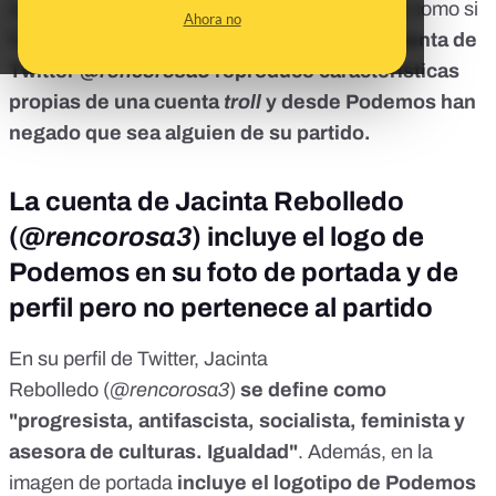
como
Periodista Digital
señalan a esta cuenta como si
Ahora no
fuera parte de la formación. En realidad,
la cuenta de
Twitter
@rencorosa3
reproduce características
propias de una cuenta
troll
y desde Podemos han
negado que sea alguien de su partido.
La cuenta de Jacinta Rebolledo
(
@rencorosa3
) incluye el logo de
Podemos en su foto de portada y de
perfil pero no pertenece al partido
En su perfil de Twitter, Jacinta
Rebolledo (
@rencorosa3
)
se define como
"progresista, antifascista, socialista, feminista y
asesora de culturas. Igualdad"
. Además, en la
imagen de portada
incluye el logotipo de Podemos