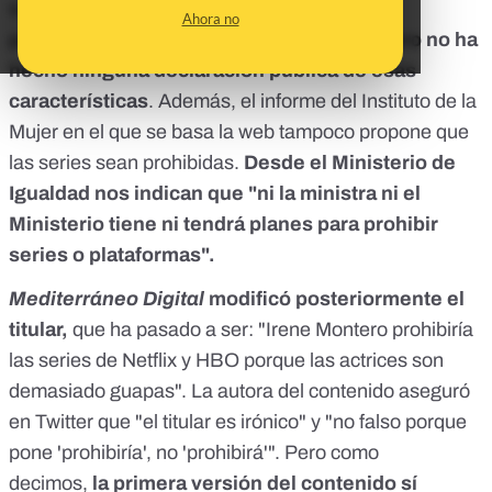
vuelve a hacer referencia a la supuesta
Ahora no
prohibición en todo el texto e Irene Montero no ha
hecho ninguna declaración pública de esas
características
. Además,
el informe
del Instituto de la
Mujer en el que se basa la web tampoco propone que
las series sean prohibidas.
Desde el Ministerio de
Igualdad nos indican que "ni la ministra ni el
Ministerio tiene ni tendrá planes para prohibir
series o plataformas".
Mediterráneo Digital
modificó posteriormente el
titular,
que ha pasado a ser:
"Irene Montero prohibiría
las series de Netflix y HBO porque las actrices son
demasiado guapas"
. La autora del contenido
aseguró
en Twitter
que "el titular es irónico" y "no falso porque
pone 'prohibiría', no 'prohibirá'". Pero como
decimos,
la primera versión del contenido sí