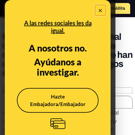
×
Hazte Maldit
o
Abrir menú
A las redes sociales les da
PREBUNKING
igual.
El cuerpo técnico del Tribunal
Constitucional sigue siendo
A nosotros no.
masculino: las mujeres sólo han
Ayúdanos a
ocupado el 25% de los cargos
investigar.
desde 1999
Publicado el
Jul 12, 2020, 7:13:00 AM
Hazte
SHARE:
Embajadora/Embajador
Cada año, desde 1999, el Tribunal Constitucional
recoge
en sus memorias
el listado de hombres y
mujeres que han ocupado un cargo en
cuerpo