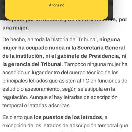
técnico de letrados, secretarios, gerentes e
Ahora no
interventores
:
en el 75% de ellos, ha sido
ocupado por un hombre y en el 25% restante, por
una mujer
.
De hecho, en toda la historia del Tribunal,
ninguna
mujer ha ocupado nunca ni la Secretaría General
de la institución, ni el gabinete de Presidencia, ni
la gerencia del Tribunal
. Tampoco ninguna mujer ha
accedido un lugar dentro del cuerpo técnico de los
principales letrados que asisten al TC en funciones de
estudio o asesoramiento, según se estipula
en la
regulación
. Aunque sí hay letradas de adscripción
temporal o letradas adscritas.
Es cierto que
los puestos de los letrados
, a
excepción de los letrados de adscripción temporal que