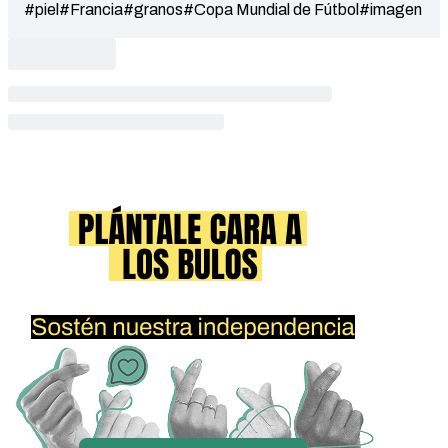
#piel
#Francia
#granos
#Copa Mundial de Fútbol
#imagen