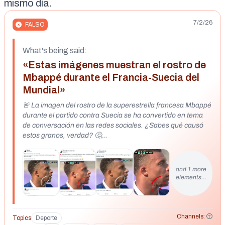
mismo día.
7/2/26
FALSO
What's being said:
«Estas imágenes muestran el rostro de
Mbappé durante el Francia-Suecia del
Mundial»
🚨 La imagen del rostro de la superestrella francesa Mbappé
durante el partido contra Suecia se ha convertido en tema
de conversación en las redes sociales. ¿Sabes qué causó
estos granos, verdad? 🤔
https://x.com/TlFnCu1907/status/2072285196334883322
https://x.com/Apolly123_/status/2072565083331272811
and 1 more
elements…
Channels:
Topics
Deporte