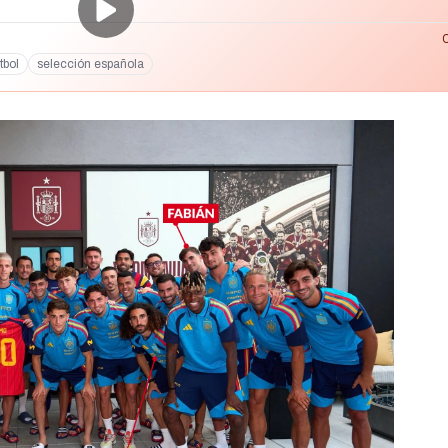
tbol
selección española