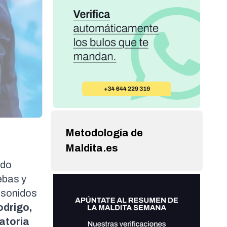
Metodología de
Maldita.es
ido
ebas y
s sonidos
drigo,
atoria