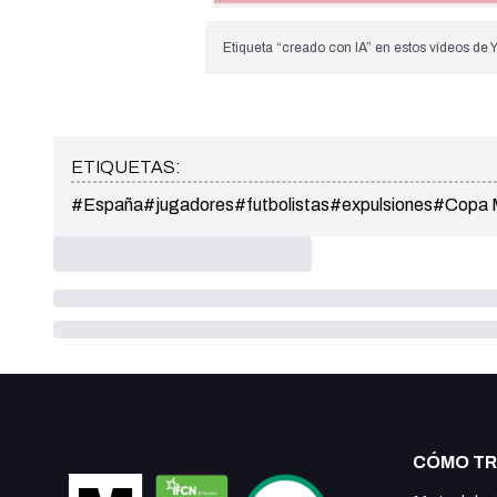
Etiqueta “creado con IA” en estos vídeos de 
ETIQUETAS:
#España
#jugadores
#futbolistas
#expulsiones
#Copa M
CÓMO T