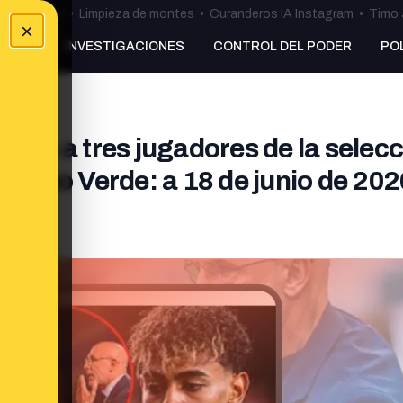
ulos Ceuta
•
Limpieza de montes
•
Curanderos IA Instagram
•
Timo 
×
NKING
INVESTIGACIONES
CONTROL DEL PODER
PO
hado a tres jugadores de la selec
Cabo Verde: a 18 de junio de 202