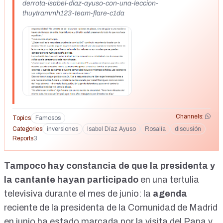
derrota-isabel-diaz-ayuso-con-una-leccion-
thuytrammh123-team-flare-c1da
Channels:
Topics
Famosos
Categories
inversiones
Isabel Díaz Ayuso
Rosalía
discusión
Reports
3
Tampoco hay constancia de que la presidenta y
la cantante hayan participado
en una tertulia
televisiva durante el mes de junio: la
agenda
reciente de la presidenta de la Comunidad de Madrid
en junio ha estado marcada por la visita del Papa y