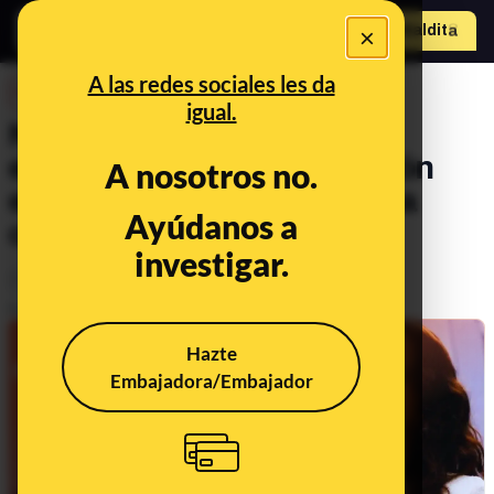
×
Hazte Maldit
o
Abrir menú
A las redes sociales les da
DESINFO
FALSO
igual.
No, este supuesto
enfrentamiento en televisión
A nosotros no.
entre Rosalía y Ayuso no ha
Ayúdanos a
ocurrido
investigar.
Famosos
Publicado el
Jun 10, 2026, 10:09:30 AM
Hazte
FALSO
Embajadora/Embajador