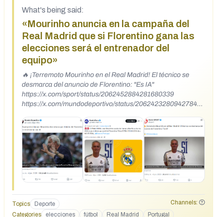
What's being said:
«Mourinho anuncia en la campaña del
Real Madrid que si Florentino gana las
elecciones será el entrenador del
equipo»
🔥 ¡Terremoto Mourinho en el Real Madrid! El técnico se
desmarca del anuncio de Florentino: "Es IA"
https://x.com/sport/status/2062452884281680339
https://x.com/mundodeportivo/status/20624232809427845
93
https://x.com/theMadridZone/status/2062307611978911864
Channels:
Topics
Deporte
Categories
elecciones
fútbol
Real Madrid
Portugal