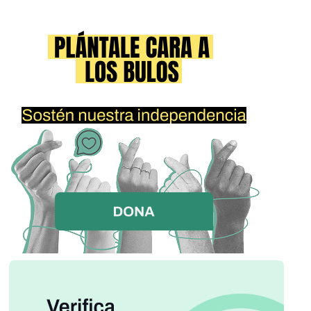
bomberos, Fuerzas Armadas) que contarán con reservas
estratégicas limitadas. 2. LA ELECTRICIDAD: El servicio
eléctrico se interrumpirá de forma generalizada y durante
largos períodos. La generación se limitará exclusivamente a
hospitales, instalaciones médicas y puntos estratégicos de
seguridad. Los hogares deben prepararse para estar sin
fluido eléctrico las 24 horas del día, salvo micro-sistemas
locales no dependientes de combustible. 3. EL AGUA: El
bombeo de agua potable cesará o se verá severamente
limitado. Es crucial que almacenen agua en todos los
recipientes disponibles (bañeras, cubos, tanques) antes de
que el sistema colapse por completo. 4. LOS ALIMENTOS:
El sistema de racionamiento se endurecerá al máximo. La
distribución de alimentos se priorizará para sectores
estratégicos (hospitales, escuelas internas, centros de
producción priorizada). Las cadenas de frío se perderán.
Recomendamos a las familias hacer inventario de sus
reservas domésticas y racionar su consumo desde ya. 5.
LAS COMUNICACIONES: Las redes de telefonía fija y móvil,
así como internet, podrían experimentar interrupciones
prolongadas por falta de energía en las estaciones base.
Aprovechen las próximas horas para comunicar a sus