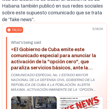
Habana también publicó en sus
redes sociales
sobre este supuesto comunicado que se trata
de “fake news”.
3/16/26
FALSO
What's being said:
«El Gobierno de Cuba emite este
comunicado especial para anunciar la
activación de la "opción cero", que
paraliza servicios básicos, ante la
ausencia de suministros externos»
COMUNICADO ESPECIAL No. 1 ESTADO MAYOR
NACIONAL DE LA DEFENSA CIVIL GOBIERNO DE LA
REPÚBLICA DE CUBA A LA POBLACIÓN: ALERTA
MÁXIMA: ACTIVACIÓN INMINENTE DE LA “OPCIÓN
CERO” ANTE LA AUSENCIA DE SUMINISTROS
EXTERNOS El Gobierno Revolucionario, a través del Estado
Mayor Nacional de la Defensa Civil, informa al pueblo de