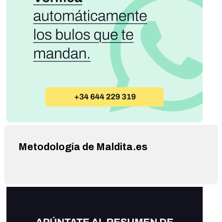
familiares sus planes de contingencia. DIRECTIVAS
INMEDIATAS PARA LA FAMILIA CUBANA: · ALMACENE
AGUA: Prioridad número uno. Llenar todo recipiente
disponible. · RESGUARDE ALIMENTOS: Conserve los
alimentos no perecederos. Consuma primero los
perecederos antes de que se dañen por falta de
refrigeración. · PREPARE ILUMINACIÓN: Linternas, velas,
fósforos. Tengan extrema precaución para evitar incendios.
· MEDICAMENTOS: Asegure los medicamentos de uso
crónico para personas de la tercera edad, niños y enfermos.
· SOLIDARIDAD: Organicen la cuadra, el edificio, el barrio.
La unión vecinal y la vigilancia colectiva serán nuestra
principal defensa. · CUMPLA LAS ÓRDENES: Permanezca
atento a los avisos de las autoridades en los medios oficiales
y los puntos de mando de zona. El transporte y los recursos
Metodología de Maldita.es
que quedarán serán únicamente para emergencias vitales.
NO SUBESTIMEN ESTA ADVERTENCIA. Los márgenes de
maniobra son mínimos. Hemos llegado al límite de nuestras
capacidades. Este fin de semana será decisivo para el
destino inmediato de la nación. La disciplina, la solidaridad y
la firmeza revolucionaria serán las armas principales para
enfrentar estos días. La Patria cuenta con cada uno de
ustedes. ¡PREPARÉMONOS PARA LO MÁS DURO, CON