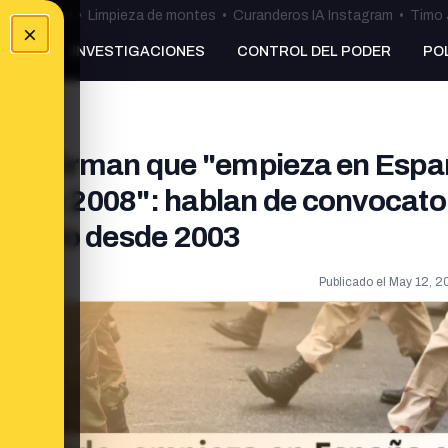
ulos Ceuta
•
Limpieza de montes
•
Curanderos IA Instagram
•
Timo 
×
NKING
INVESTIGACIONES
CONTROL DEL PODER
PO
ue afirman que "empieza en Espa
idos en 2008": hablan de convocato
ertando desde 2003
Publicado el
May 12, 2