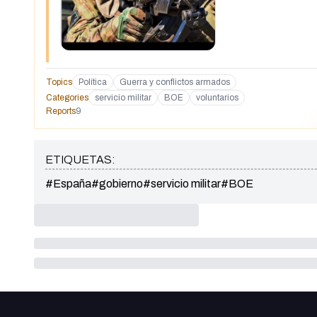
Topics
Política
Guerra y conflictos armados
Categories
servicio militar
BOE
voluntarios
Reports
9
ETIQUETAS:
#España
#gobierno
#servicio militar
#BOE