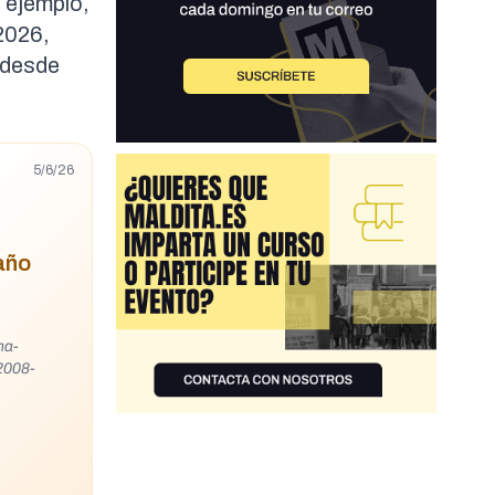
 ejemplo,
2026,
 desde
5/6/26
 año
na-
2008-