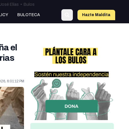
José Elías
•
Bulos
LICY
BULOTECA
Hazte Maldit
a
ña el
rias
026, 6:01:12 PM