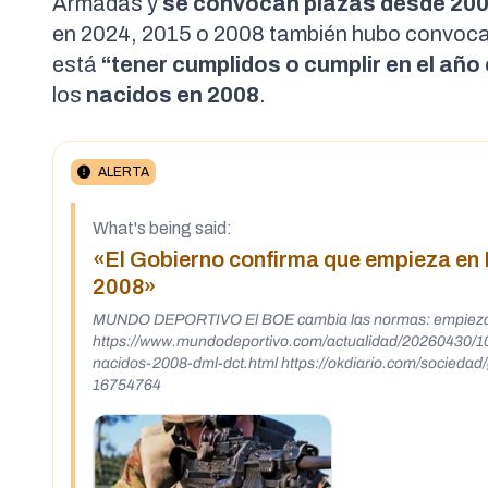
Armadas
y
se convocan plazas desde
20
en
2024
,
2015
o
2008
también hubo convocat
está
“tener cumplidos o cumplir en el año
los
nacidos en 2008
.
ALERTA
What's being said:
«El Gobierno confirma que empieza en E
2008»
MUNDO DEPORTIVO El BOE cambia las normas: empieza el s
https://www.mundodeportivo.com/actualidad/20260430/10
nacidos-2008-dml-dct.html https://okdiario.com/sociedad
16754764