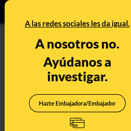
Grupos Ceuta
•
B
DESINFO
PREBU
A las redes sociales les da igual.
DESINFO
ALERTA
A nosotros no.
Cuidado con los contenidos q
servicio militar para los nac
Ayúdanos a
voluntarias que se vienen of
investigar.
Legislación
Hazte Embajadora/Embajador
ALERTA