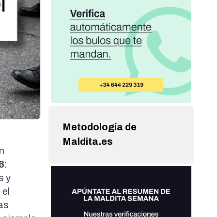
Metodología de
Maldita.es
n
6
:
s y
 el
zas