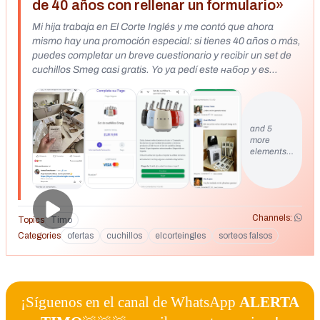
de 40 años con rellenar un formulario»
Mi hija trabaja en El Corte Inglés y me contó que ahora
mismo hay una promoción especial: si tienes 40 años o más,
puedes completar un breve cuestionario y recibir un set de
cuchillos Smeg casi gratis. Yo ya pedí este набор y es
simplemente increíble. Dejaré el enlace en los comentarios.
No sé cuánto tiempo estará disponible esta oferta, así que
aprovéchala mientras aún esté vigente. Aquí está el enlace,
como prometí 👉 https://tinyurl.com/eIcorteingIes-smeg-
and 5
more
venta
elements…
Channels:
Topics
Timo
Categories
ofertas
cuchillos
elcorteingles
sorteos falsos
¡Síguenos en el canal de WhatsApp
ALERTA