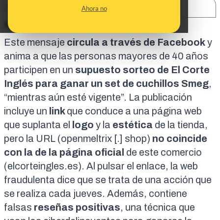
SHARE:
Ahora no
En corto:
Este
mensaje
circula a través de Facebook
y
anima a que las personas mayores de 40 años
participen en un
supuesto sorteo de El Corte
Inglés para ganar un set de cuchillos Smeg
,
“mientras aún esté vigente”. La publicación
incluye un
link
que conduce a una
página web
que suplanta el
logo
y la
estética
de la tienda,
pero la URL (openmeltrix [.] shop)
no coincide
con la de la página oficial
de este comercio
(
elcorteingles.es
). Al pulsar el enlace, la web
fraudulenta dice que se trata de una acción que
se realiza cada jueves. Además, contiene
falsas
reseñas positivas
, una técnica que