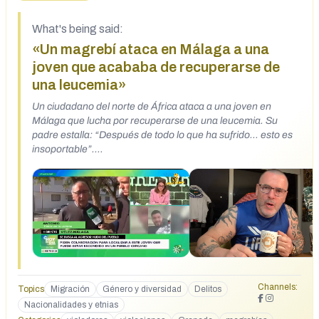
What's being said:
«Un magrebí ataca en Málaga a una
joven que acababa de recuperarse de
una leucemia»
Un ciudadano del norte de África ataca a una joven en
Málaga que lucha por recuperarse de una leucemia. Su
padre estalla: “Después de todo lo que ha sufrido… esto es
insoportable”.
https://www.instagram.com/reel/DWybM1kj2LM/
#PedroSanchezDimision #MarlaskaDimision
#Huelgageneralya #TodosALasCalles #Velez
#EleccionesAnticipadasYa #españa #granada
#stopagresiones #DeportacionesMasivasYa
#deportacionesYA #stopilegales #justiciavictima
https://www.facebook.com/share/v/18jpd768gC/ la palabra
papá me estás violando la Guardia Civil busca este hombre
presuntamente ha intentado violar a una joven de 23 años
Channels:
Topics
Migración
Género y diversidad
Delitos
en Zafarraya en Granada se trata de la hija de Antonio con
Nacionalidades y etnias
el que vamos a hablar esta mañana que tiene un bar en