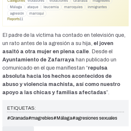
Zafarraya en el pueblo ella le pide ayuda a su padre Antonio
Categories
violadores
violaciones
Granada
magrebíes
se presenta en el bar y sorprende a este hombre encima de
Málaga
ataque
leucemia
marroquíes
inmigrantes
su hija pero el joven huyó y ahora se le busca yo creo que
agresión
marroquí
eso lo tenía este hombre premeditado y cuando la vio que
Reports
11
estaba sola cogió dentro y de ahí para allá pues qué os
cuento Antonio ya mi hija procuró hacerlo lo mejor posible
El padre de la víctima ha contado en televisión que,
porque ella tiene fuerza y tiene una impresionante porque si
no llega a tener la fuerza que tu huella no estaría hoy aquí
un rato antes de la agresión a su hija,
el joven
seguro ella se quedó se
asaltó a otra mujer en plena calle
. Desde el
hizohttps://www.instagram.com/reel/DbnsY68A4V1/
Ayuntamiento de Zafarraya
han publicado un
comunicado
en el que manifiestan “
repulsa
absoluta hacia los hechos acontecidos de
abuso y violencia machista, así como nuestro
apoyo a las chicas y familias afectadas
”.
ETIQUETAS:
#Granada
#magrebíes
#Málaga
#agresiones sexuales