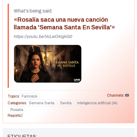
What's being said:
«Rosalía saca una nueva canción
llamada 'Semana Santa En Sevilla'»
https://youtu.be/VcLwO4IgkG0
Channels:
Topics
Famosos
Categories
Semana Santa
Sevilla
inteligencia artificial (IA)
Rosalía
Reports
2
ETIQUETAS: