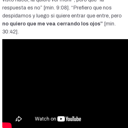
respuesta es no”
[min. 9:08]
. “Prefiero que nos
despidamos y luego si quiere entrar que entre, pero
no quiero que me vea cerrando los ojos”
[min.
30:42]
.