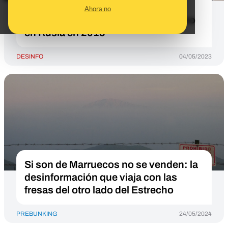
explota un coche eléctrico: es un
Ahora no
camión que transportaba gas butano
en Rusia en 2013
DESINFO
04/05/2023
Si son de Marruecos no se venden: la
desinformación que viaja con las
fresas del otro lado del Estrecho
PREBUNKING
24/05/2024