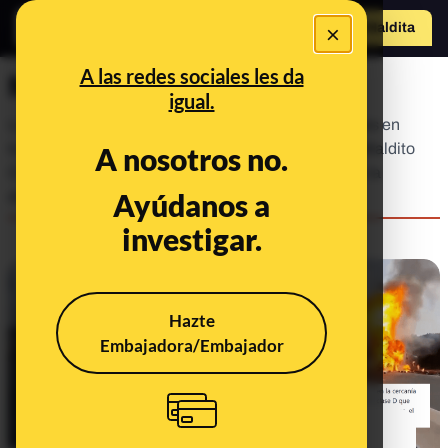
×
Hazte Maldit
o
Abrir menú
A las redes sociales les da
Maldito Clima
igual.
La urgencia de la crisis climática y sus repercusiones en
todos los ámbitos de la vida hacen imprescindible Maldito
A nosotros no.
Clima: un espacio donde, además de luchar contra la
Ayúdanos a
desinformación climática, res...
investigar.
Hazte
Embajadora/Embajador
No, este vídeo no muestra cómo