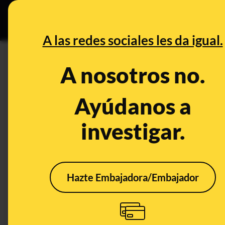
Especial Ceuta
•
DESINFO
PREB
A las redes sociales les da igual.
Maldito Clima
A nosotros no.
La urgencia de la crisis climática y sus repercusiones e
desinformación climática, res...
Ayúdanos a
investigar.
Hazte Embajadora/Embajador
¿Está limitado el
Cont