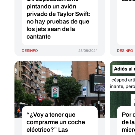
pintando un avión
privado de Taylor Swift:
no hay pruebas de que
los jets sean de la
cantante
DESINFO
25/06/2024
DESINFO
“¿Voy a tener que
Por 
comprarme un coche
de l
eléctrico?” Las
micr