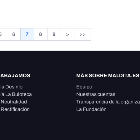
5
6
7
8
9
>
>>
RABAJAMOS
MÁS SOBRE MALDITA.ES
ía Desinfo
Equipo
ía La Buloteca
Nuestras cuentas
e Neutralidad
Transparencia de la organiz
 Rectificación
La Fundación