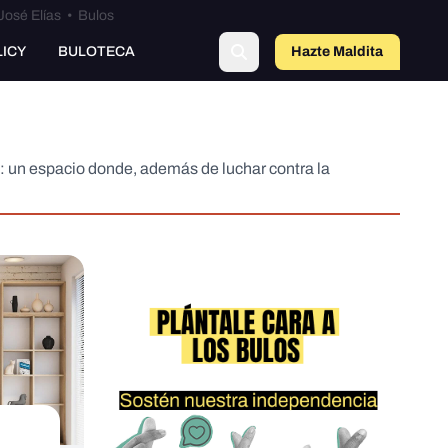
José Elías
•
Bulos
LICY
BULOTECA
Hazte Maldit
a
a: un espacio donde, además de luchar contra la