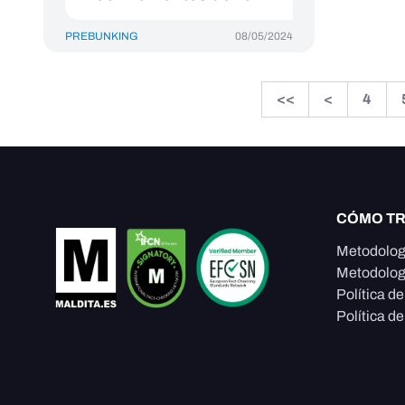
PREBUNKING
08/05/2024
<<
<
4
CÓMO T
Metodolog
Metodolog
Política d
Política de