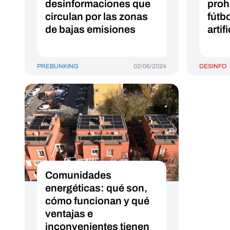
desinformaciones que
proh
circulan por las zonas
fútb
de bajas emisiones
artifi
PREBUNKING
02/06/2024
DESINFO
Comunidades
energéticas: qué son,
cómo funcionan y qué
ventajas e
inconvenientes tienen