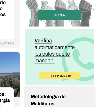
rlo
o
nos
04/07/2022
os:
Metodología de
ergía
Maldita.es
s