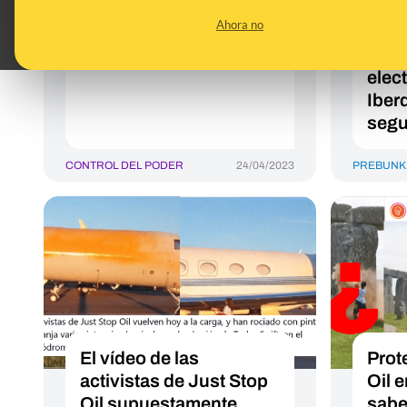
consumo de agua por
de L
Ahora no
sequía en mi zona?
acab
Consulta este mapa
para
elec
Iber
segu
CONTROL DEL PODER
24/04/2023
PREBUNK
El vídeo de las
Prot
activistas de Just Stop
Oil 
Oil supuestamente
sabe