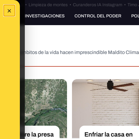
Bulos Ceuta
•
Limpieza de montes
•
Curanderos IA Instagram
•
Timo 
×
UNKING
INVESTIGACIONES
CONTROL DEL PODER
PO
n todos los ámbitos de la vida hacen imprescindible Maldito Clim
exto sobre la presa
Enfriar la casa en