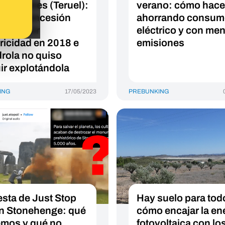
os Toranes (Teruel):
verano: cómo hace
ó su concesión
ahorrando consum
 producir
eléctrico y con me
tricidad en 2018 e
emisiones
drola no quiso
ir explotándola
ING
17/05/2023
PREBUNKING
esta de Just Stop
Hay suelo para tod
en Stonehenge: qué
cómo encajar la en
mos y qué no
fotovoltaica con lo