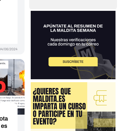
04/06/2024
ota
 es