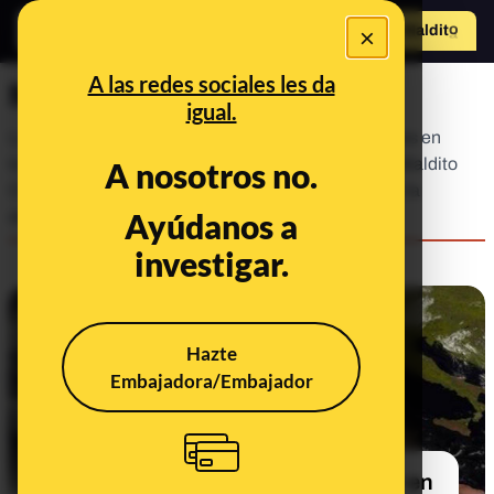
×
Hazte Maldit
o
Abrir menú
A las redes sociales les da
Maldito Clima
igual.
La urgencia de la crisis climática y sus repercusiones en
todos los ámbitos de la vida hacen imprescindible Maldito
A nosotros no.
Clima: un espacio donde, además de luchar contra la
Ayúdanos a
desinformación climática, res...
investigar.
Hazte
Embajadora/Embajador
Qué es la DANA y qué debes hacer en