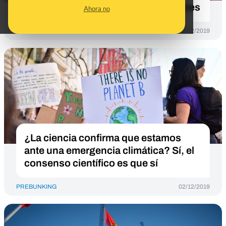
caso de fuertes lluvias e inundaciones
Ahora no
PREBUNKING
03/12/2019
¿La ciencia confirma que estamos
ante una emergencia climática? Sí, el
consenso científico es que sí
PREBUNKING
02/12/2019