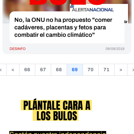
No, la ONU no ha propuesto "comer
cadáveres, placentas y fetos para
combatir el cambio climático"
DESINFO
09/09/2019
<
<
66
67
68
69
70
71
>