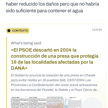
haber reducido los daños pero que no habría
sido suficiente para contener el agua
11/4/24
CONTEXTO
What's being said:
«El PSOE descartó en 2004 la
construcción de una presa que protegía
16 de las localidades afectadas por la
DANA»
El Gobierno anuncia la creación de una presa en Cheste
para evitar riadas en 16 pueblos Sáb, 03/07/2004 Las
Provincias La Confederación del Júcar prevé actuaciones
en los barrancos del Pozalet, la Saleta y el Poyo Cerca de
una veintena de municipios ya no mirarán al cielo con temor
cuando lleguen las tormentas. El Gobierno anunció ayer el
plan contra riadas para 16 municipios que incluye la creación