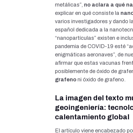
metálicas”,
no aclara a qué na
explicar en qué consiste la
nano
varios investigadores y dando l
español
dedicada a la nanotecn
“nanopartículas” existen e incl
pandemia de COVID-19 esté “ad
enigmáticas aeronaves”, de nuev
afirmar que estas vacunas fren
posiblemente de óxido de grafe
grafeno
ni óxido de grafeno
.
La imagen del texto m
geoingeniería: tecnolo
calentamiento global
El artículo viene encabezado p