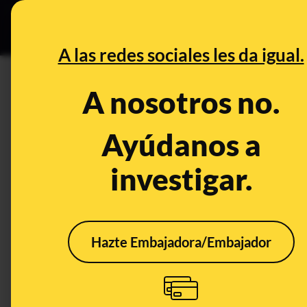
Especial Ce
DESINFO
PREBU
A las redes sociales les da igual.
DESINFO
ALERTA
A nosotros no.
Cuidado con el texto “nos fu
por qué la imagen que lo ilust
Ayúdanos a
‘chemtrails’
investigar.
Clima
Hazte Embajadora/Embajador
ALERTA