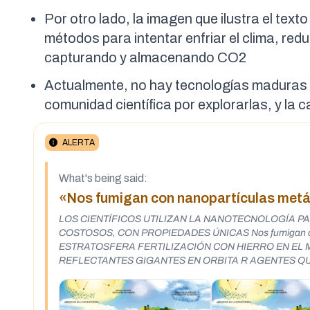
Por otro lado, la imagen que ilustra el tex
métodos para intentar enfriar el clima, red
capturando y almacenando CO2
Actualmente, no hay tecnologías maduras d
comunidad científica por explorarlas, y l
ALERTA
What's being said:
«Nos fumigan con nanopartículas metá
LOS CIENTÍFICOS UTILIZAN LA NANOTECNOLOGÍA P
COSTOSOS, CON PROPIEDADES ÚNICAS Nos fumigan con nanopartí
ESTRATOSFERA FERTILIZACIÓN CON HIERRO EN EL
REFLECTANTES GIGANTES EN ORBITA R AGENTES Q
LAS ROCAS https://www.periodistadigital.com/politica/opinion/20210829/fumigan-nanoparticulas-metalicas-sustancias-cancerigenas-
noticia-689404504525/