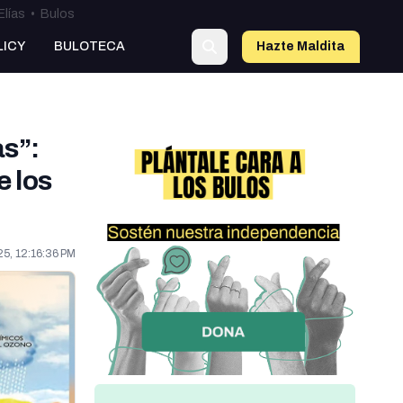
Elías
•
Bulos
LICY
BULOTECA
Hazte Maldit
o
as”:
e los
25, 12:16:36 PM