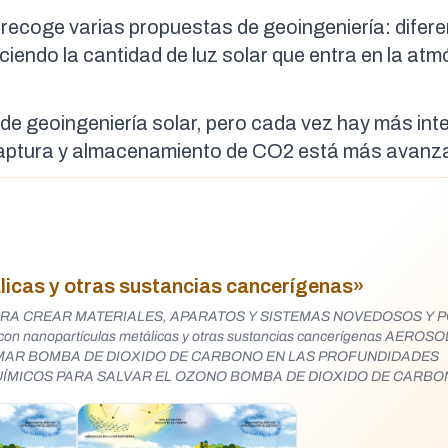
to recoge varias propuestas de geoingeniería: difer
uciendo la cantidad de luz solar que entra en la atm
e geoingeniería solar, pero cada vez hay más inte
a captura y almacenamiento de CO2 está más avan
licas y otras sustancias cancerígenas»
ARA CREAR MATERIALES, APARATOS Y SISTEMAS NOVEDOSOS Y 
culas metálicas y otras sustancias cancerígenas AEROSOLES EN LA
 MAR BOMBA DE DIOXIDO DE CARBONO EN LAS PROFUNDIDADES
UÍMICOS PARA SALVAR EL OZONO BOMBA DE DIOXIDO DE CARBO