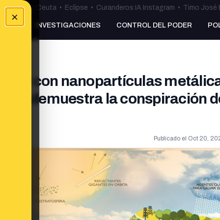
uta
•
Bulos Ceuta
•
Eclipse
•
Curanderos IA Instagram
•
Timo José 
×
NKING
INVESTIGACIONES
CONTROL DEL PODER
PO
migan con nanopartículas metálic
ra no demuestra la conspiración d
Publicado el
Oct 20, 20