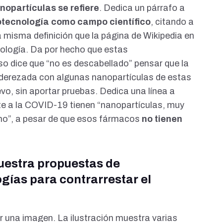
nopartículas se refiere
. Dedica un párrafo a
tecnología como campo científico
,
citando a
a
misma definición
que la
página de Wikipedia en
ología. Da por hecho que estas
uso dice que “no es descabellado” pensar que la
erezada con algunas nanopartículas de estas
o, sin aportar pruebas. Dedica una línea a
te a la COVID-19 tienen “nanopartículas, muy
no”, a pesar de que
esos fármacos
no tienen
uestra propuestas de
gías para contrarrestar el
or
una imagen
. La ilustración muestra varias