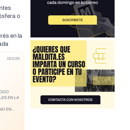
entes
ósfera o
rés en la
zada
10/1/25
POCO
NO EN