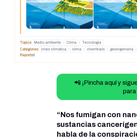
Topics
Medio ambiente
Clima
Tecnología
Categories
crisis climática
clima
chemtrails
geoingeniería
Reports
6
📲 ¡Pincha aquí y sig
para 
“Nos fumigan con nano
sustancias cancerígen
habla de la conspiraci