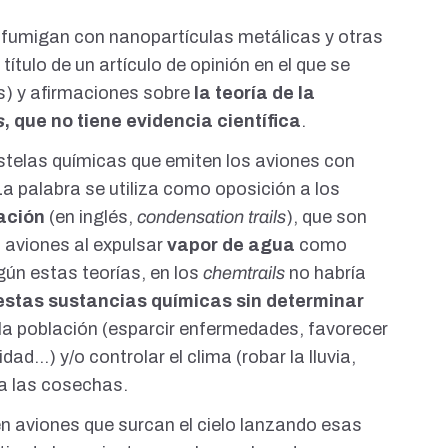
 fumigan con nanopartículas metálicas y otras
 título de un
artículo de opinión
en el que se
es) y afirmaciones sobre
la teoría de la
s
, que no tiene evidencia científica
.
telas químicas que emiten los aviones con
La palabra se utiliza como oposición a los
ación
(en inglés,
condensation trails
), que son
s aviones al expulsar
vapor de agua
como
egún estas
teorías
, en los
chemtrails
no habría
stas sustancias químicas sin determinar
la población (esparcir enfermedades, favorecer
idad...) y/o
controlar el clima
(
robar la lluvia
,
 a las cosechas.
en aviones que surcan el cielo lanzando esas