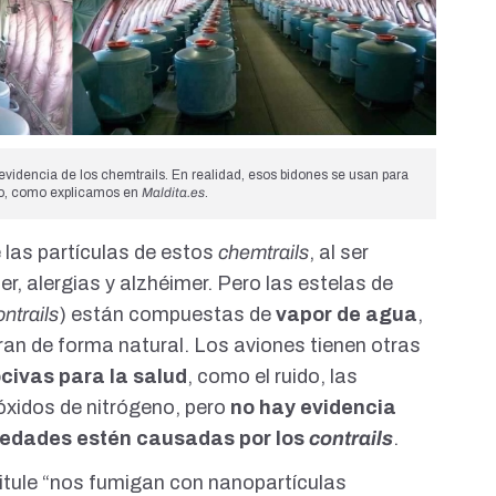
idencia de los chemtrails. En realidad, esos bidones se usan para
elo, como
explicamos
en
Maldita.es
.
 las partículas de estos
chemtrails
, al ser
r, alergias y alzhéimer. Pero las estelas de
ontrails
) están compuestas de
vapor de agua
,
ran de forma natural. Los aviones tienen otras
civas para la salud
, como el
ruido
, las
óxidos de nitrógeno
, pero
no hay evidencia
medades estén causadas por los
contrails
.
 titule “nos fumigan con nanopartículas