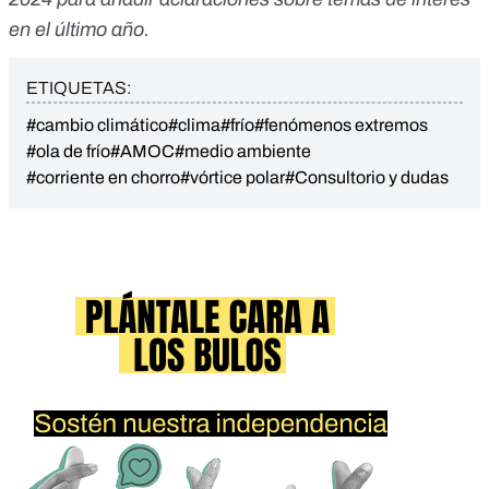
en el último año.
ETIQUETAS:
#cambio climático
#clima
#frío
#fenómenos extremos
#ola de frío
#AMOC
#medio ambiente
#corriente en chorro
#vórtice polar
#Consultorio y dudas