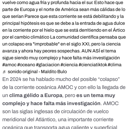
vuelve como agua fría y profunda hacia el sur. Esto hace que
parte de Europa y el norte de América sean más cálidas de lo
que serían Parece que esta corriente se está debilitando y la
principal hipótesis es que se debe a la entrada de agua dulce
en la corriente por el hielo que se está derritiendo en el Ártico
por el cambio climático La comunidad científica pensaba que
un colapso era "improbable" en el siglo XXI, pero la ciencia
avanza y ahora hay peores sospechas. AUN ASÍ el tema
sigue siendo muy complejo y hace falta más investigación
#amoc
#oceano
#glaciacion
#ciencia
#cienciatiktok
#clima
♬ sonido original - Maldito Bulo
En 2024 se ha hablado mucho del
posible “colapso”
de la corriente oceánica AMOC
y con ello la llegada de
un
clima gélido a Europa
, pero
es un tema muy
complejo y hace falta más investigación
. AMOC
son las siglas inglesas de circulación de vuelco
meridional del Atlántico, una importante corriente
oceánica que transporta agua caliente y superficial