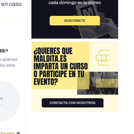
s en caso
as»
 a quienes
vo ellos.
re
s…
Channels: