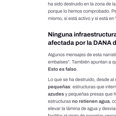
ha sido destruido en la zona de 
porque lo hemos comprobado
. P
mismo
, si está activo y si está 
Ninguna infraestructura
afectada por la DANA d
Algunos mensajes de esta narrat
embalses”. También apuntan a qu
Esto es falso
.
Lo que se ha destruido, desde al
pequeñas
: estructuras que inter
azudes
y pequeñas presas
que h
estructuras
no retienen agua
, c
elevar la lámina de agua y desvia
facilitar el riego de parcelas cerc