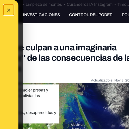
Bulos Ceuta
•
Limpieza de montes
•
Curanderos IA Instagram
•
Timo J
×
UNKING
INVESTIGACIONES
CONTROL DEL PODER
PO
as que culpan a una imaginaria
alses” de las consecuencias de l
ciana
Actualizado el
Nov 8, 2