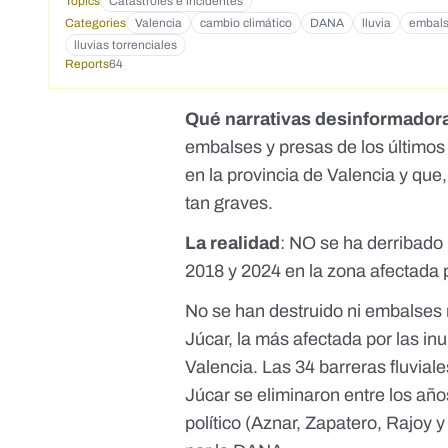
Topics
Catástrofes e incidentes
Categories
Valencia
cambio climático
DANA
lluvia
embal
lluvias torrenciales
Reports
64
Qué narrativas desinformadora
embalses y presas de los últimos
en la provincia de Valencia y que,
tan graves
.
La realidad
:
NO se ha derribado 
2018 y 2024 en la zona afectada
No se han destruido ni embalses 
Júcar, la más afectada por las in
Valencia. Las 34 barreras fluvial
Júcar se eliminaron entre los
año
político (Aznar, Zapatero, Rajoy 