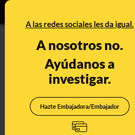
Grupos Ceuta
•
DESINFO
PREB
A las redes sociales les da igual.
PREBUNKING
A nosotros no.
Las narrativas desinformador
“destrucción de presas y emb
Ayúdanos a
DANA en la Comunidad Valen
investigar.
Publicado el
Oct 31, 2024, 6:02:08 PM
Hazte Embajadora/Embajador