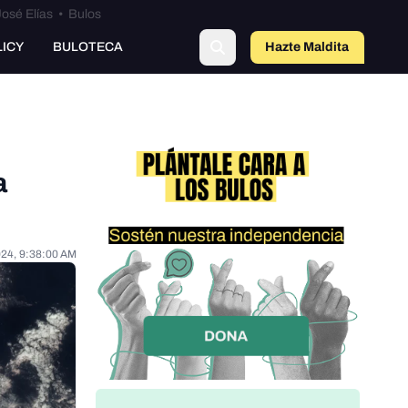
osé Elías
•
Bulos
LICY
BULOTECA
Hazte Maldit
o
a
024, 9:38:00 AM