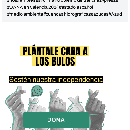
#ríos
#empresas
#clima
#Gobierno de Sánchez
#presas
#DANA en Valencia 2024
#estado español
#medio ambiente
#cuencas hidrográficas
#azudes
#Azud