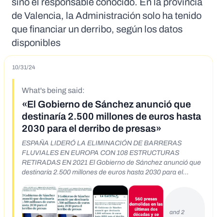
sino el responsable conocido. En la provincia
de Valencia,
la Administración
solo ha tenido
que financiar un derribo, según los datos
disponibles
10/31/24
What's being said:
«El Gobierno de Sánchez anunció que
destinaría 2.500 millones de euros hasta
2030 para el derribo de presas»
ESPAÑA LIDERÓ LA ELIMINACIÓN DE BARRERAS
FLUVIALES EN EUROPA CON 108 ESTRUCTURAS
RETIRADAS EN 2021 El Gobierno de Sánchez anunció que
destinaría 2.500 millones de euros hasta 2030 para el
derribo de presas https://gaceta.es/espana/el-gobierno-de-
sanchez-anuncio-que-destinaria-2-500-millones-de-euros-
hasta-2030-para-el-derribo-de-presas-20241030-1209/
https://gaceta.es/espana/el-gobierno-de-sanchez-anuncio-
and 2