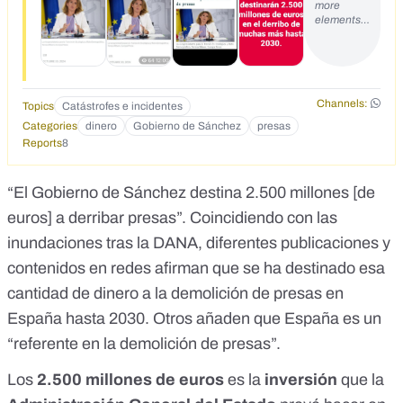
more
que-destinaria-2-500-millones-de-euros-hasta-2030-para-
elements…
el-derribo-de-presas-20241030-1209/
Channels:
Topics
Catástrofes e incidentes
Categories
dinero
Gobierno de Sánchez
presas
Reports
8
“El Gobierno de Sánchez destina 2.500 millones [de
euros] a derribar presas”. Coincidiendo con las
inundaciones tras la DANA,
diferentes
publicaciones
y
contenidos
en
redes
afirman que se ha destinado esa
cantidad de dinero a la demolición de presas en
España hasta 2030. Otros añaden que España es un
“referente en la
demolición de presas
”.
Los
2.500 millones de euros
es la
inversión
que la