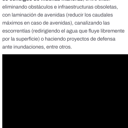
eliminando obstáculos e infraestructuras obsoletas
,
con
laminación de avenidas
(reducir los caudales
máximos en caso de avenidas),
canalizando las
escorrentías
(redirigiendo el agua que fluye libremente
por la superficie) o haciendo
proyectos de defensa
ante inundaciones
, entre otros.