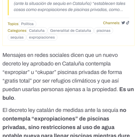
(ante la situación de sequía en Cataluña) “establecen tales
cosas como expropiaciones de piscinas privadas, como
quieren hacer ahora, con la excusa esta de un refugio
climático poder asaltar la piscina del vecino”. Piluca y Sito:
Channels:
Topics
Política
“Tenéis que estar de enhorabuena todos los que tengáis
Categories
Cataluña
Generalitat de Cataluña
piscinas
una piscina privadita en casa, ¿sabéis lo que sucede ahora?
sequías
expropiaciones
Pedazos de refugios climáticos que vamos a tener. ¿Sabéis
qué significa eso? Que todos podemos entrar a bañarnos a
vuestras piscinas, por muy privadas que sean. A ti te dicen
Mensajes
en
redes
sociales
dicen
que un nuevo
‘mira, puedes llenar tu piscina este verano pero con la
decreto ley aprobado en Cataluña contempla
condición de que puede entrar el resto del mundo’. Ahí estás
tú con tu maridito, tu mujer y tus niños y llegamos nosotros…
“expropiar” u “okupar” piscinas privadas de forma
que entramos, que es nuestra también. Si tenéis barbacoa
“gratis total” por ser refugios climáticos y que así
nos llevamos una chuletita también… En Cataluña ya está
puedan usarlas personas ajenas a la propiedad.
Es un
aprobado y luego ya depende de cada ayuntamiento, los
ayuntamientos deciden. ‘Oye mira, tengo una piscina que
bulo
.
voy a llenar’ y responden ‘no no no’. Este veranito vamos a
tener unas cuantas piscinas a las que ir, aparte de las
El
decreto ley catalán
de medidas ante la sequía
no
públicas. Nos veremos en vuestras piscis. El profesor de
contempla “expropiaciones” de piscinas
Tiktok: La okupación llega a las piscinas catalanas. Este
verano, los propietarios de piscinas que quieran abrirlas con
privadas, sino restricciones al uso de agua
agua van a tener que dejar entrar al público por la cara,
potable nueva para llenar piscinas mientras dure