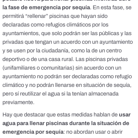
gratis total. Esta es la nueva medida de la generalitat
la fase de
emergencia por sequía
. En esta fase, se
catalana. Disfrutad de lo votado.
permitirá “rellenar” piscinas que hayan sido
declaradas como refugios climáticos por los
ayuntamientos, que solo podrán ser
las públicas y las
privadas
que tengan un acuerdo con un ayuntamiento
y se usen por la ciudadanía, como la de un centro
deportivo o de una casa rural. Las piscinas privadas
(unifamiliares o comunitarias) sin acuerdo con un
ayuntamiento no podrán ser declaradas como refugio
climático y no podrán llenarse en situación de sequía,
pero sí reutilizar el agua si la tenían almacenada
previamente.
Hay que destacar que estas medidas hablan de
usar
agua para llenar piscinas durante la situación de
emergencia por sequía
: no abordan usar o abrir