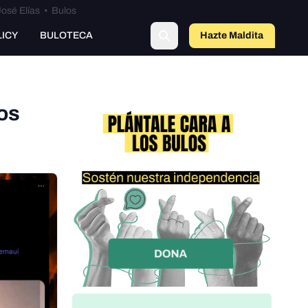
osé Elías
•
Bulos
o
LICY
BULOTECA
Hazte Maldit
a
os