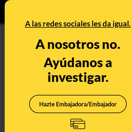
Grupos Ceuta
•
DESINFO
PREB
A las redes sociales les da igual.
DESINFO
A nosotros no.
Bulos y desinformaciones sob
incendios en Hawái
Ayúdanos a
investigar.
Publicado el
Aug 17, 2023, 5:51:22 PM
Hazte Embajadora/Embajador