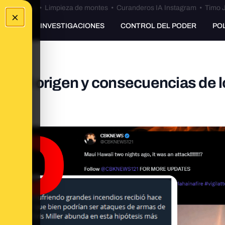
Bulos Ceuta
•
Limpieza de montes
•
Curanderos IA Instagram
•
Timo J
×
UNKING
INVESTIGACIONES
CONTROL DEL PODER
PO
re el origen y consecuencias de l