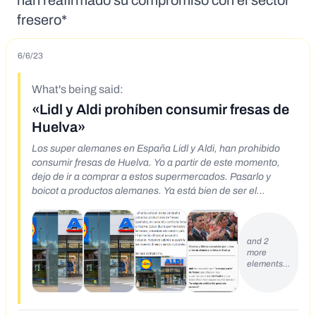
han reafirmado su compromiso con el sector
fresero*
6/6/23
What's being said:
«Lidl y Aldi prohíben consumir fresas de
Huelva»
Los super alemanes en España Lidl y Aldi, han prohibido
consumir fresas de Huelva. Yo a partir de este momento,
dejo de ir a comprar a estos supermercados. Pasarlo y
boicot a productos alemanes. Ya está bien de ser el
hazmerreír del mundo.
https://twitter.com/IzarraldeT/status/1665257556183248896
and 2
more
elements…