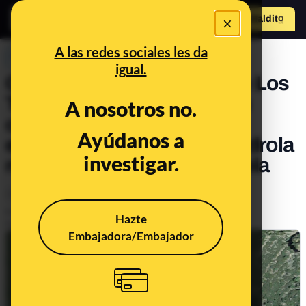
×
Hazte Maldit
o
Abrir menú
A las redes sociales les da
PREBUNKING
igual.
Contexto sobre la presa de Los
Toranes (Teruel): acabó su
A nosotros no.
concesión para producir
Ayúdanos a
electricidad en 2018 e Iberdrola
investigar.
no quiso seguir explotándola
Economía
Empresas
Publicado el
May 17, 2023, 11:55:09 AM
Hazte
Actualizado el
Jul 15, 2024, 3:00:00 PM
Embajadora/Embajador