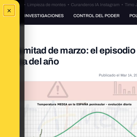
Bulos Ceuta
•
Limpieza de montes
•
Curanderos IA Instagram
•
Timo J
×
UNKING
INVESTIGACIONES
CONTROL DEL PODER
PO
rimera mitad de marzo: el episodio
 época del año
Publicado el
Mar 14, 2