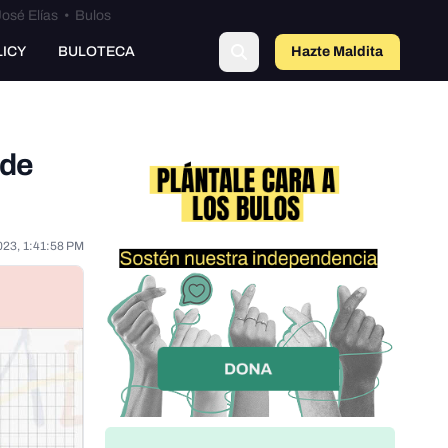
osé Elías
•
Bulos
o
LICY
BULOTECA
Hazte Maldit
a
 de
023, 1:41:58 PM