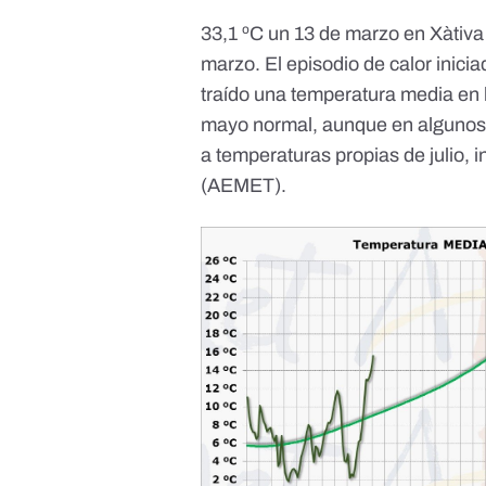
33,1 ºC un
13 de marzo
en Xàtiva 
marzo
. El
episodio de calor
inici
traído una temperatura media en 
mayo normal, aunque en alguno
a temperaturas propias de julio, 
(
AEMET
).