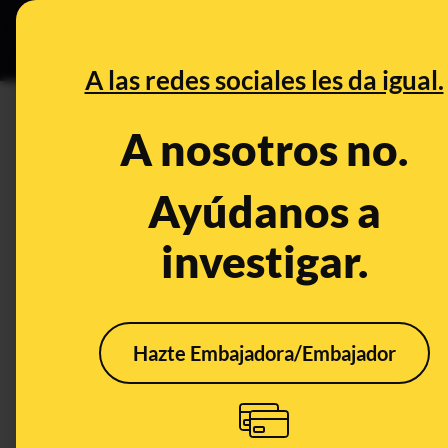
Grupos Ceuta
•
DESINFO
PREB
A las redes sociales les da igual.
PREBUNKING
A nosotros no.
Temperaturas de julio en la p
calor rompe récords para esta
Ayúdanos a
investigar.
Clima
Hazte Embajadora/Embajador