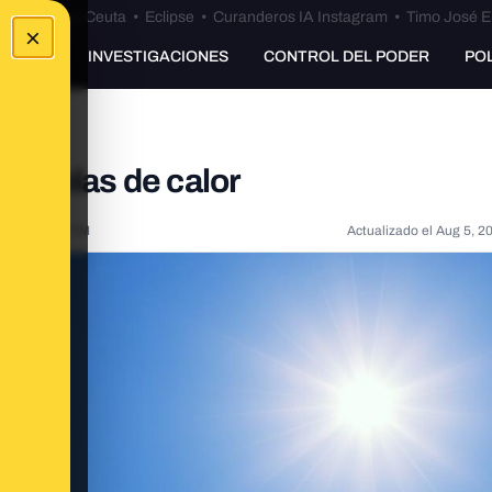
euta
•
Bulos Ceuta
•
Eclipse
•
Curanderos IA Instagram
•
Timo José E
×
UNKING
INVESTIGACIONES
CONTROL DEL PODER
PO
las olas de calor
022, 2:43:15 PM
Actualizado el
Aug 5, 2