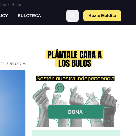
lías
•
Bulos
LICY
BULOTECA
Hazte Maldit
o
022, 8:54:00 AM