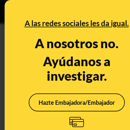
Especial C
DESINFO
PREB
A las redes sociales les da igual.
PREBUNKING
A nosotros no.
Herramientas y fuentes sobre 
Ayúdanos a
Clima
Publicado el
Jul 18, 2
investigar.
Hazte Embajadora/Embajador