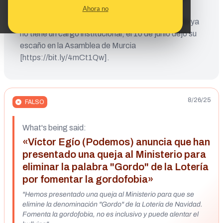
Ahora no
hemos advertido en otras ocasiones
[https://bit.ly/4oLH6MS]. Por último, Víctor Egío ya
no tiene un cargo institucional, el 10 de junio dejó su
escaño en la Asamblea de Murcia
[https://bit.ly/4mCt1Qw].
8/26/25
FALSO
What's being said:
«Víctor Egío (Podemos) anuncia que han
presentado una queja al Ministerio para
eliminar la palabra "Gordo" de la Lotería
por fomentar la gordofobia»
"Hemos presentado una queja al Ministerio para que se
elimine la denominación "Gordo" de la Lotería de Navidad.
Fomenta la gordofobia, no es inclusivo y puede alentar el