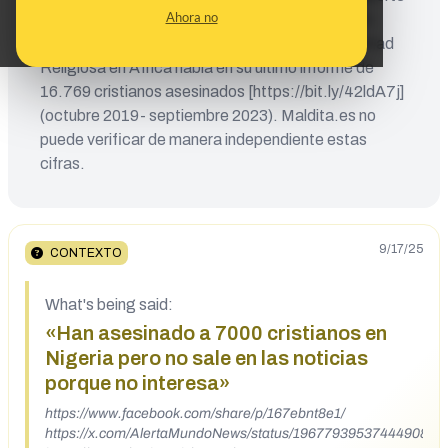
Ahora no
de 2025 [https://bit.ly/42jHdWs] (octubre 2023-
septiembre 2024). El Observatorio para la Libertad
Religiosa en África habla en su último informe de
16.769 cristianos asesinados [https://bit.ly/42ldA7j]
(octubre 2019- septiembre 2023). Maldita.es no
puede verificar de manera independiente estas
cifras.
9/17/25
CONTEXTO
What's being said:
«Han asesinado a 7000 cristianos en
Nigeria pero no sale en las noticias
porque no interesa»
https://www.facebook.com/share/p/167ebnt8e1/
https://x.com/AlertaMundoNews/status/1967793953744490803