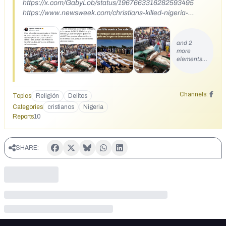
https://x.com/GabyLob/status/1967663316282593495
https://www.newsweek.com/christians-killed-nigeria-
religion-2116416
and 2
more
elements…
Channels:
Topics
Religión
Delitos
Categories
cristianos
Nigeria
Reports
10
SHARE: