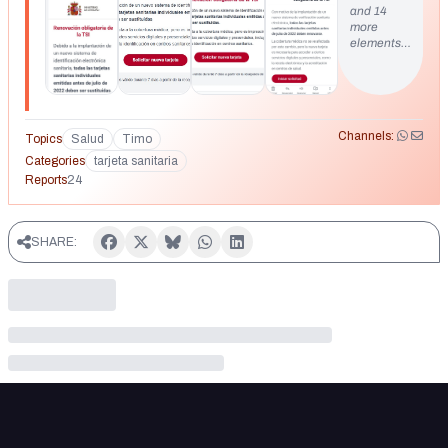
and 14
more
elements…
Channels:
Topics
Salud
Timo
Categories
tarjeta sanitaria
Reports
24
SHARE: