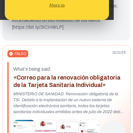
Ahora no
engaño, el INCIBE aconseja cambiar contraseñas,
contactar con tu banco y denunciar si ves que se
está haciendo un uso indebido de tus datos
[https://bit.ly/3ICHWLP].
10/2/25
FALSO
What's being said:
«Correo para la renovación obligatoria
de la Tarjeta Sanitaria Individual»
MINISTERIO DE SANIDAD: Renovación obligatoria de la
TSI. Debido a la implantación de un nuevo sistema de
identificación electrónica sanitaria, todas las tarjetas
sanitarias individuales emitidas antes de julio de 2022 deben
ser sustituidas.