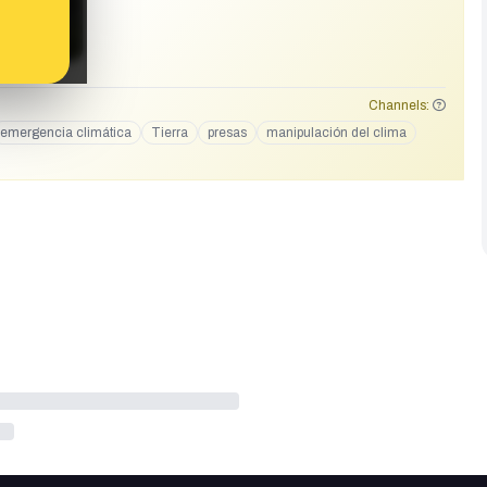
 huellas en los sistemas planetarios. Este coloso de hormigón,
e agua, altera sutilmente la rotación y el eje de la Tierra.
h=MWoydW14d2E3a3Vvbg%3D%3D
Channels:
emergencia climática
Tierra
presas
manipulación del clima