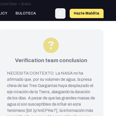
José Elías
•
Bulos
LICY
BULOTECA
Hazte Maldit
a
Verification team conclusion
NECESITA CONTEXTO. La NASA no ha
afirmado que, por su volumen de agua, la presa
china de las Tres Gargantas haya desplazado el
eje rotación de la Tierra, alargando la duración
de los días. A pesar de que las grandes masas de
agua sí son susceptibles de influir en este
fenómeno [bit.ly/4nEPKw7], la información más