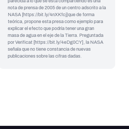
parecida a lo que se está compartiendo es una
nota de prensa de 2005 de un centro adscrito a la
NASA [https://bit.ly/4nXKfcj]que de forma
teórica, propone esta presa como ejemplo para
explicar el efecto que podría tener una gran
masa de agua en el eje de la Tierra. Preguntada
por Verificat [https://bit.ly/4eDg0CY], la NASA
señala que no tiene constancia de nuevas
publicaciones sobre las cifras dadas.