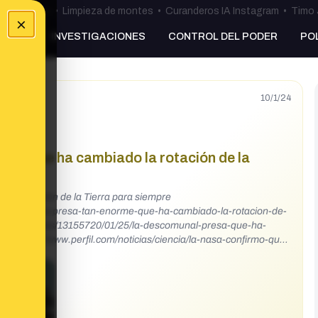
ulos Ceuta
•
Limpieza de montes
•
Curanderos IA Instagram
•
Timo 
×
NKING
INVESTIGACIONES
CONTROL DEL PODER
PO
10/1/24
rme que ha cambiado la rotación de la
 la rotación de la Tierra para siempre
onstruido-una-presa-tan-enorme-que-ha-cambiado-la-rotacion-de-
nomia/noticias/13155720/01/25/la-descomunal-presa-que-ha-
.html https://www.perfil.com/noticias/ciencia/la-nasa-confirmo-que-
e-la-tierra.phtml Cuando parecía que todo lo
 en realidad lo que parecía una auténtica quimera. Pekín ha
l día. Obviamente, no lo ha hecho adrede (ha sido un efecto
cuencia de su desarrollo económico y energético. La Presa de las
sé, no solo es una obra titánica de la ingeniería moderna, sino