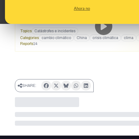
también un recordatorio de cómo la humanidad puede dejar
Ahora no
capaz de contener hasta 39.300 millones de metros cúbicos d
https://www.instagram.com/reel/DLsOznDtwUi/?igs
https://vm.tiktok.com/ZNdf7CHww/
Topics
Catástrofes e incidentes
Categories
cambio climático
China
crisis climática
clima
Reports
14
SHARE: