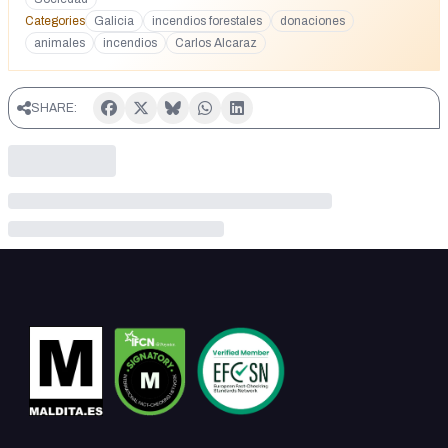
Categories
Galicia
incendios forestales
donaciones
animales
incendios
Carlos Alcaraz
SHARE: