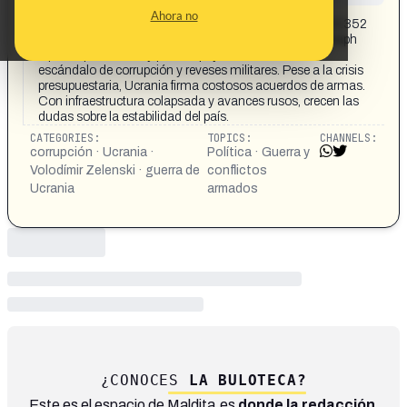
CONTENT DETAIL:
Ahora no
https://x.com/AlertaNews24/status/199108277300911352
7?t=0tC1ZEFKT0RNV6cP7Y7s0A&s=08 The Telegraph
reporta que Zelensky pierde apoyo interno ante un
escándalo de corrupción y reveses militares. Pese a la crisis
presupuestaria, Ucrania firma costosos acuerdos de armas.
Con infraestructura colapsada y avances rusos, crecen las
dudas sobre la estabilidad del país.
CATEGORIES:
TOPICS:
CHANNELS:
corrupción · Ucrania ·
Política · Guerra y
Volodímir Zelenski · guerra de
conflictos
Ucrania
armados
¿CONOCES
LA BULOTECA?
Este es el espacio de Maldita.es
donde la redacción