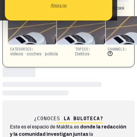
CONTENT DETAIL:
Ahora no
pero por qué haces está robando a mi hermano adentro casi
de una hora
CATEGORIES:
TOPICS:
CHANNELS:
vídeos · coches · policía
Delitos
¿CONOCES
LA BULOTECA?
Este es el espacio de Maldita.es
donde la redacción
y la comunidad investigan juntas
la