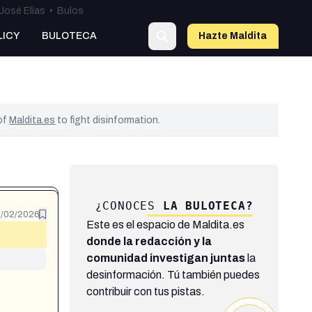
José Elías
•
Bulos
LICY
BULOTECA
Hazte Maldit
a
 of
Maldita.es
to fight disinformation.
¿CONOCES
LA BULOTECA?
/02/2026
Este es el espacio de Maldita.es
donde la redacción y la
comunidad investigan juntas
la
desinformación. Tú también puedes
contribuir con tus pistas.