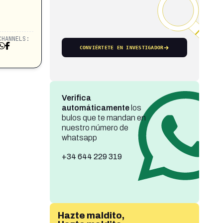
CHANNELS:
CONVIÉRTETE EN INVESTIGADOR
Verifica
automáticamente
los
bulos que te mandan en
nuestro número de
whatsapp
+34 644 229 319
Hazte maldito,