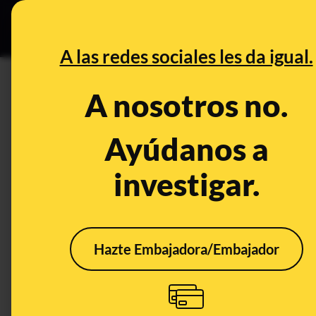
Grupos Ceuta
•
B
DESINFO
PREBU
A las redes sociales les da igual.
¿Vídeo de migrantes legaliz
A nosotros no.
This content has NOT yet been ver
Ayúdanos a
investigar.
OPEN CASE
What's being said:
«Vídeo de migrantes legalizados por Sánc
Hazte Embajadora/Embajador
This content has not 
CONTENT DETAIL:
https://www.facebook.com/share/r/1DeH9TKYvn/