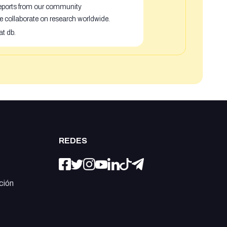
 reports from our community
e collaborate on research worldwide.
at db.
REDES
ción