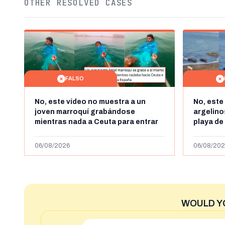
OTHER RESOLVED CASES
FALSO
No, este vídeo no muestra a un
No, este
joven marroquí grabándose
argelin
mientras nada a Ceuta para entrar
playa de
"ilegalmente a España": se grabó a
miles de
más de 450km de Ceuta y el autor lo
de julio
06/08/2026
06/08/202
niega
2023
WOULD Y