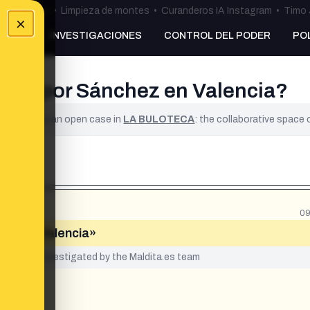
ulos Ceuta
•
Limpieza de montes
•
Curanderos IA Instagram
•
Timo 
×
NKING
INVESTIGACIONES
CONTROL DEL PODER
PO
ados por Sánchez en Valencia?
ified. It is an open case in
LA BULOTECA
: the collaborative space
09
hez en Valencia»
yet been investigated by the Maldita.es team