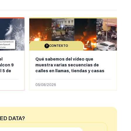
CONTEXTO
el
Qué sabemos del vídeo que
alcon 9
muestra varias secuencias de
l 5 de
calles en llamas, tiendas y casas
sde al
saqueadas y personas peleándose
supuestamente en España tras la
05/08/2026
entrada de personas migrantes en
situación irregular a Ceuta
ED DATA?