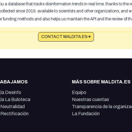
u a database that tracks disinformation trends in real time, thanks to the
ollected since 2019, available to scientists and other organizations, and w
ur funding methods and also helps us maintain the API and the review of th
CONTACT MALDITA.ES
RABAJAMOS
MÁS SOBRE MALDITA.ES
ía Desinfo
Equipo
ía La Buloteca
Nuestras cuentas
e Neutralidad
Transparencia de la organiza
e Rectificación
La Fundación