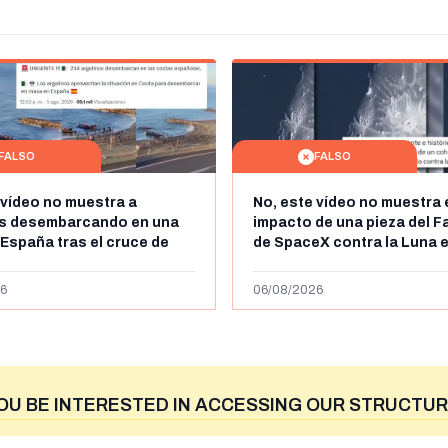
FALSO
FALSO
 vídeo no muestra a
No, este vídeo no muestra 
os desembarcando en una
impacto de una pieza del F
 España tras el cruce de
de SpaceX contra la Luna e
 personas a Ceuta a finales
agosto de 2026: circula de
 de 2026: son imágenes de
menos abril de 2026
6
06/08/2026
OU BE INTERESTED IN ACCESSING OUR STRUCTUR