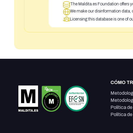
The Maldita.es Foundation offers yo
We make our disinformation data, c
Licensing this database is one of o
CÓMO T
Metodolog
Metodolog
Política d
Política d