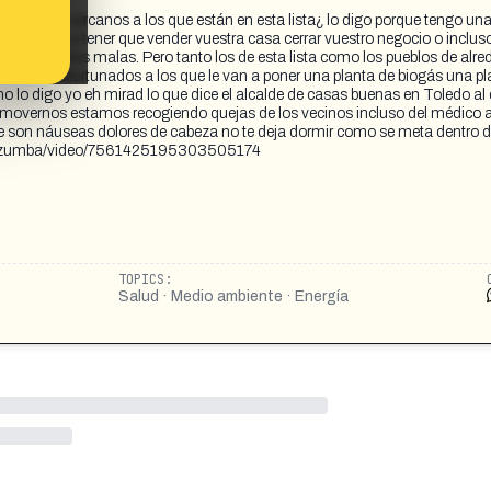
 en pueblos cercanos a los que están en esta lista¿ lo digo porque tengo un
is que vais a tener que vender vuestra casa cerrar vuestro negocio o incluso
 enfermedades malas. Pero tanto los de esta lista como los pueblos de alre
ista son los afortunados a los que le van a poner una planta de biogás una p
o lo digo yo eh mirad lo que dice el alcalde de casas buenas en Toledo al 
 movernos estamos recogiendo quejas de los vecinos incluso del médico a
e son náuseas dolores de cabeza no te deja dormir como se meta dentro d
raul_zumba/video/7561425195303505174
TOPICS:
Salud · Medio ambiente · Energía