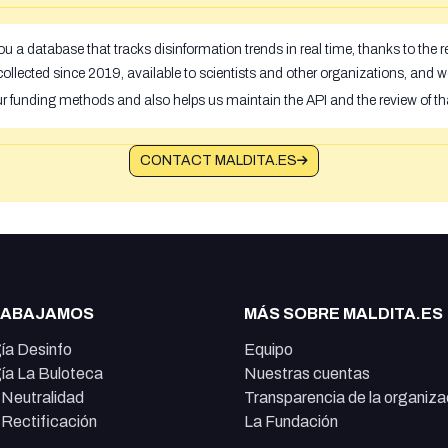
u a database that tracks disinformation trends in real time, thanks to the
ollected since 2019, available to scientists and other organizations, and w
ur funding methods and also helps us maintain the API and the review of th
CONTACT MALDITA.ES
RABAJAMOS
MÁS SOBRE MALDITA.ES
ía Desinfo
Equipo
ía La Buloteca
Nuestras cuentas
e Neutralidad
Transparencia de la organiza
e Rectificación
La Fundación