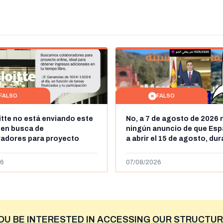
FALSO
FALSO
itte no está enviando este
No, a 7 de agosto de 2026 
 en busca de
ningún anuncio de que Esp
radores para proyecto
a abrir el 15 de agosto, du
con ganancias de hasta
horas, la frontera entre M
os al día: es un timo
y Ceuta
6
07/08/2026
OU BE INTERESTED IN ACCESSING OUR STRUCTUR