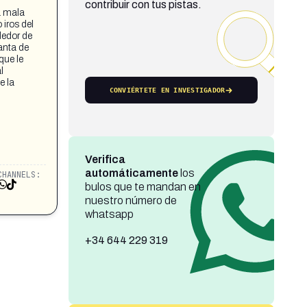
contribuir con tus pistas.
a mala
 iros del
dedor de
lanta de
que le
l
e la
CONVIÉRTETE EN INVESTIGADOR
Verifica
automáticamente
los
CHANNELS:
bulos que te mandan en
nuestro número de
whatsapp
+34 644 229 319