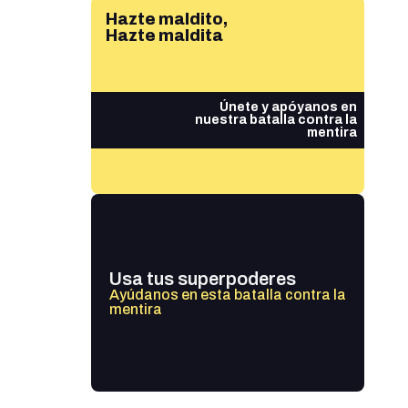
Hazte maldito,
Hazte maldita
Únete y apóyanos en
nuestra batalla contra la
mentira
Usa tus superpoderes
Ayúdanos en esta batalla contra la
mentira