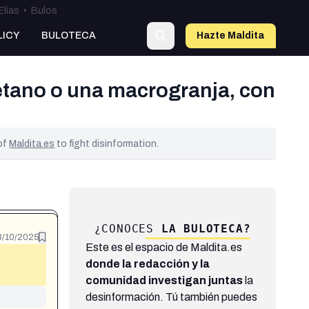
Elías
•
Bulos
LICY
BULOTECA
Hazte Maldit
a
etano o una macrogranja, con
 of
Maldita.es
to fight disinformation.
¿CONOCES
LA BULOTECA?
8/10/2025
Este es el espacio de Maldita.es
donde la redacción y la
comunidad investigan juntas
la
desinformación. Tú también puedes