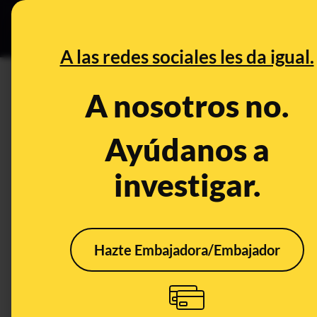
Especial Ce
DESINFO
PREBU
A las redes sociales les da igual.
¿Varios pueblos de Jaén ten
A nosotros no.
problemas para la salud par
Ayúdanos a
This content has NOT yet been ver
investigar.
OPEN CASE
What's being said:
Hazte Embajadora/Embajador
«Varios pueblos de Jaén tendrán una plan
problemas para la salud para sus vecinos»
This content has not 