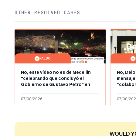
OTHER RESOLVED CASES
FALSO
No, este vídeo no es de Medellín
No, Delo
"celebrando que concluyó el
mensaje
Gobierno de Gustavo Petro" en
“colabo
agosto de 2026: es de la Alborada
online” 
de 2024
1.000 eur
07/08/2026
07/08/202
WOULD Y