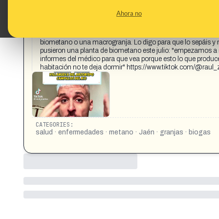
CONTENT DETAIL:
¿vives o conoces a alguien que viva en esta lista o que viva
Ahora no
noticia que daros: si vivía en alguno de estos sitios que sepá
pueblo y si decidís quedaros que sepáis que vais a aparecer
los que están en esta lista. Y es que los que están en esta l
biometano o una macrogranja. Lo digo para que lo sepáis y n
pusieron una planta de biometano este julio: "empezamos a
informes del médico para que vea porque esto lo que produc
habitación no te deja dormir" https://www.tiktok.com/@
CATEGORIES:
salud · enfermedades · metano · Jaén · granjas · biogas