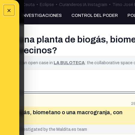
uta
•
Bulos Ceuta
•
Eclipse
•
Curanderos IA Instagram
•
Timo José 
×
NKING
INVESTIGACIONES
CONTROL DEL PODER
PO
drán una planta de biogás, biom
a sus vecinos?
ified. It is an open case in
LA BULOTECA
: the collaborative space
2
ta de biogás, biometano o una macrogranja, con
yet been investigated by the Maldita.es team