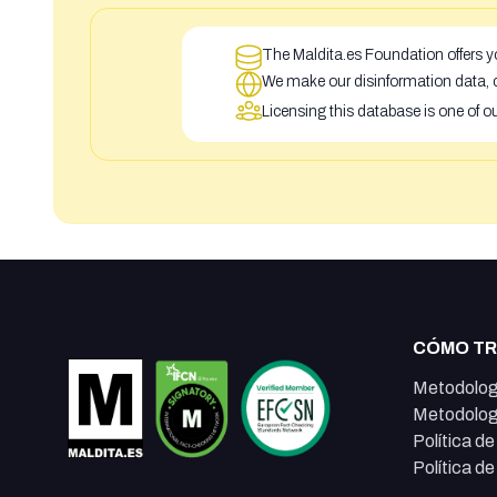
The Maldita.es Foundation offers yo
We make our disinformation data, c
Licensing this database is one of o
CÓMO T
Metodolog
Metodolog
Política d
Política d