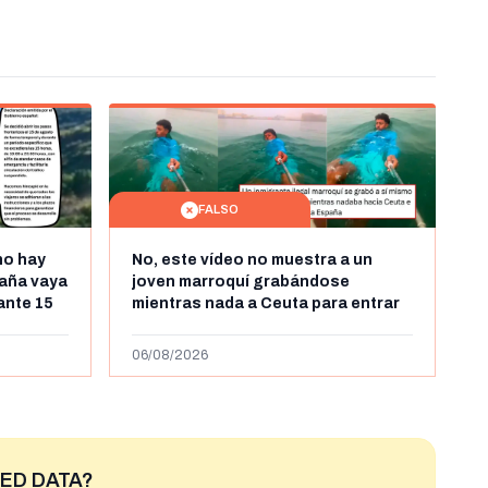
FALSO
no hay
No, este vídeo no muestra a un
aña vaya
joven marroquí grabándose
rante 15
mientras nada a Ceuta para entrar
arruecos
"ilegalmente a España": se grabó a
más de 450km de Ceuta y el autor lo
06/08/2026
niega
ED DATA?