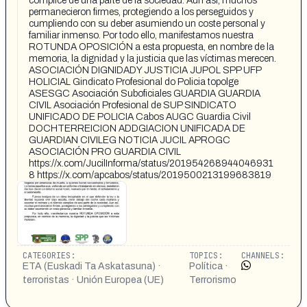
cómplice de una parte de la sociedad. Aun así, muchos
permanecieron firmes, protegiendo a los perseguidos y
cumpliendo con su deber asumiendo un coste personal y
familiar inmenso. Por todo ello, manifestamos nuestra
ROTUNDA OPOSICIÓN a esta propuesta, en nombre de la
memoria, la dignidad y la justicia que las víctimas merecen.
ASOCIACIÓN DIGNIDADY JUSTICIA JUPOL SPP UFP
HOLICIAL Gindicato Profesional do Policia topolge
ASESGC Asociación Suboficiales GUARDIA GUARDIA
CIVIL Asociación Profesional de SUP SINDICATO
UNIFICADO DE POLICIA Cabos AUGC Guardia Civil
DOCHTERREICION ADDGIACION UNIFICADA DE
GUARDIAN CIVILEG NOTICIA JUCIL APROGC
ASOCIACIÓN PRO GUARDIA CIVIL
https://x.com/JucilInforma/status/201954268944046931
8 https://x.com/apcabos/status/2019500213199683819
CATEGORIES:
TOPICS:
CHANNELS:
ETA (Euskadi Ta Askatasuna) ·
Política ·
terroristas · Unión Europea (UE)
Terrorismo