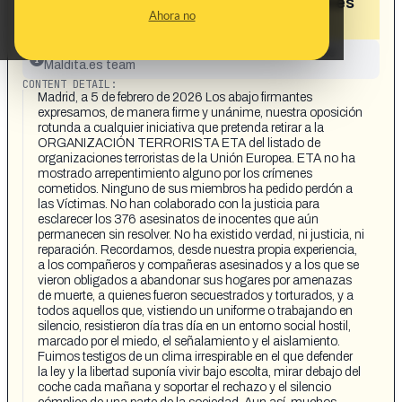
sacar a ETA de la lista de organizaciones
Ahora no
terroristas de la UE»
This content has not yet been investigated by the
Maldita.es team
CONTENT DETAIL:
Madrid, a 5 de febrero de 2026 Los abajo firmantes
expresamos, de manera firme y unánime, nuestra oposición
rotunda a cualquier iniciativa que pretenda retirar a la
ORGANIZACIÓN TERRORISTA ETA del listado de
organizaciones terroristas de la Unión Europea. ETA no ha
mostrado arrepentimiento alguno por los crímenes
cometidos. Ninguno de sus miembros ha pedido perdón a
las Víctimas. No han colaborado con la justicia para
esclarecer los 376 asesinatos de inocentes que aún
permanecen sin resolver. No ha existido verdad, ni justicia, ni
reparación. Recordamos, desde nuestra propia experiencia,
a los compañeros y compañeras asesinados y a los que se
vieron obligados a abandonar sus hogares por amenazas
de muerte, a quienes fueron secuestrados y torturados, y a
todos aquellos que, vistiendo un uniforme o trabajando en
silencio, resistieron día tras día en un entorno social hostil,
marcado por el miedo, el señalamiento y el aislamiento.
Fuimos testigos de un clima irrespirable en el que defender
la ley y la libertad suponía vivir bajo escolta, mirar debajo del
coche cada mañana y soportar el rechazo y el silencio