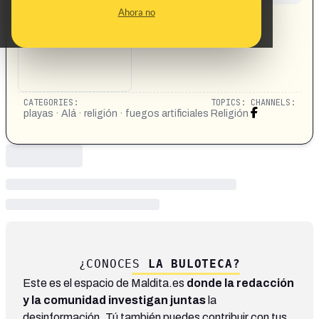
CONTENT DETAIL:
Ahora no
https://www.facebook.com/share/r/182MAqY75w/
CATEGORIES:
TOPICS:
CHANNELS:
playas · Alá · religión · fuegos artificiales
Religión
¿CONOCES
LA BULOTECA?
Este es el espacio de Maldita.es
donde la redacción
y la comunidad investigan juntas
la
desinformación. Tú también puedes contribuir con tus