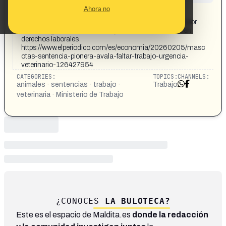
CONTENT DETAIL:
Ahora no
https://www.facebook.com/share/1AVfu6Pezk/ Una
sentencia revolucionaria establece que faltar al trabajo por
una emergencia veterinaria es justificado. Un avance en
derechos laborales
https://www.elperiodico.com/es/economia/20260205/masc
otas-sentencia-pionera-avala-faltar-trabajo-urgencia-
veterinario-126427954
CATEGORIES:
TOPICS:
CHANNELS:
animales · sentencias · trabajo ·
Trabajo
veterinaria · Ministerio de Trabajo
¿CONOCES
LA BULOTECA?
Este es el espacio de Maldita.es
donde la redacción