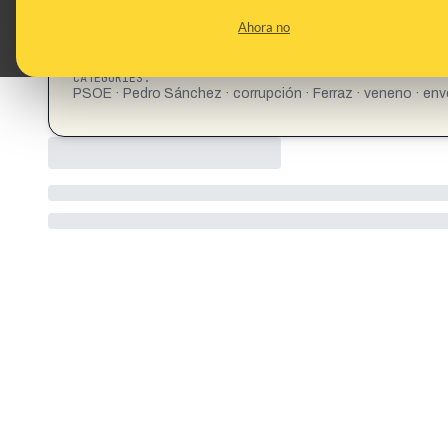
Ahora no
CATEGORIES:
PSOE · Pedro Sánchez · corrupción · Ferraz · veneno · e