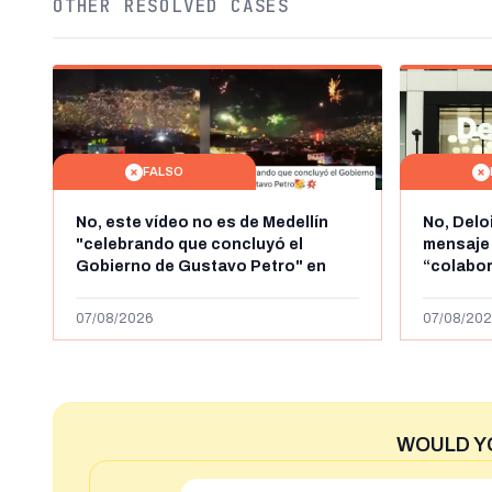
OTHER RESOLVED CASES
FALSO
No, este vídeo no es de Medellín
No, Delo
"celebrando que concluyó el
mensaje
Gobierno de Gustavo Petro" en
“colabo
agosto de 2026: es de la Alborada
online” 
de 2024
1.000 eur
07/08/2026
07/08/202
WOULD Y