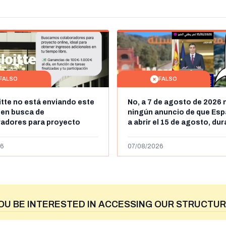
FALSO
FALSO
itte no está enviando este
No, a 7 de agosto de 2026 
 en busca de
ningún anuncio de que Esp
radores para proyecto
a abrir el 15 de agosto, du
con ganancias de hasta
horas, la frontera entre M
os al día: es un timo
y Ceuta
6
07/08/2026
OU BE INTERESTED IN ACCESSING OUR STRUCTUR