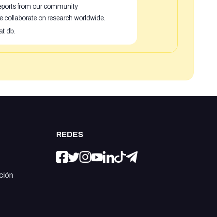
 reports from our community
e collaborate on research worldwide.
at db.
REDES
ción