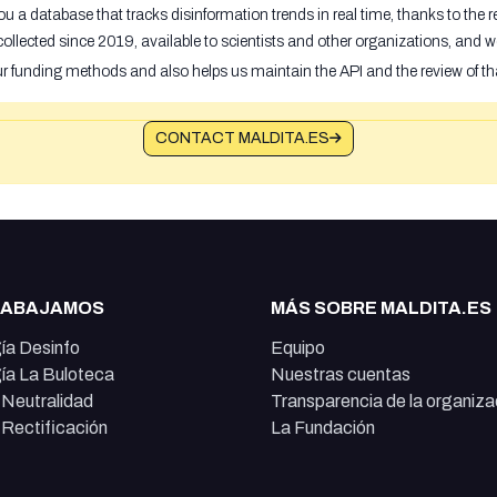
u a database that tracks disinformation trends in real time, thanks to the
ollected since 2019, available to scientists and other organizations, and w
ur funding methods and also helps us maintain the API and the review of th
CONTACT MALDITA.ES
RABAJAMOS
MÁS SOBRE MALDITA.ES
ía Desinfo
Equipo
ía La Buloteca
Nuestras cuentas
e Neutralidad
Transparencia de la organiza
e Rectificación
La Fundación