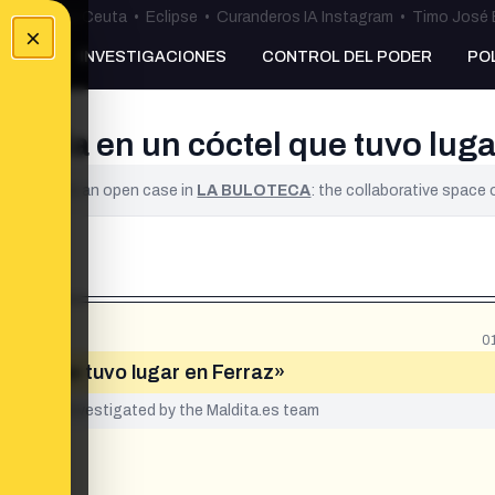
uta
•
Bulos Ceuta
•
Eclipse
•
Curanderos IA Instagram
•
Timo José 
×
NKING
INVESTIGACIONES
CONTROL DEL PODER
PO
nada en un cóctel que tuvo luga
ified. It is an open case in
LA BULOTECA
: the collaborative space
0
ctel que tuvo lugar en Ferraz»
yet been investigated by the Maldita.es team