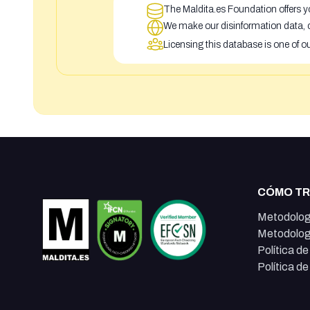
The Maldita.es Foundation offers yo
We make our disinformation data, c
Licensing this database is one of o
CÓMO T
Metodolog
Metodolog
Política d
Política d