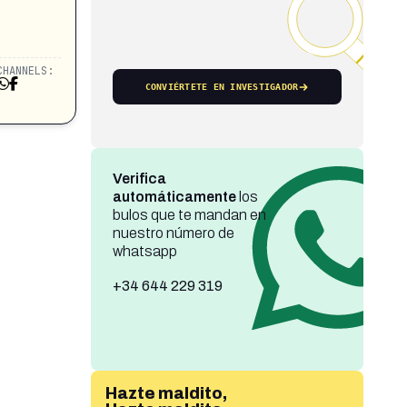
CHANNELS:
CONVIÉRTETE EN INVESTIGADOR
Verifica
automáticamente
los
bulos que te mandan en
nuestro número de
whatsapp
+34 644 229 319
Hazte maldito,