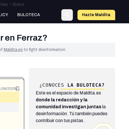
Elías
•
Bulos
LICY
BULOTECA
Hazte Maldit
a
r en Ferraz?
 of
Maldita.es
to fight disinformation.
¿CONOCES
LA BULOTECA?
1/06/2026
Este es el espacio de Maldita.es
donde la redacción y la
comunidad investigan juntas
la
desinformación. Tú también puedes
contribuir con tus pistas.