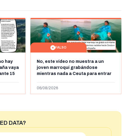
FALSO
no hay
No, este vídeo no muestra a un
aña vaya
joven marroquí grabándose
rante 15
mientras nada a Ceuta para entrar
arruecos
"ilegalmente a España": se grabó a
más de 450km de Ceuta y el autor lo
06/08/2026
niega
ED DATA?