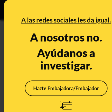
Especial Ce
DESINFO
PREBU
A las redes sociales les da igual.
¿Una persona ha sido envene
A nosotros no.
This content has NOT yet been ver
Ayúdanos a
investigar.
OPEN CASE
What's being said:
«Una persona ha sido envenenada en un có
Hazte Embajadora/Embajador
This content has not 
CONTENT DETAIL:
https://www.facebook.com/share/v/17rqZRPfgK/