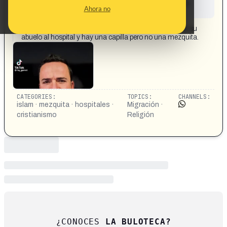
This content has not yet been investigated by the
Ahora no
Maldita.es team
CONTENT DETAIL:
Una marroquí musulmana se queja de que ha ido con su
abuelo al hospital y hay una capilla pero no una mezquita.
CATEGORIES:
TOPICS:
CHANNELS:
islam · mezquita · hospitales ·
Migración ·
cristianismo
Religión
¿CONOCES
LA BULOTECA?