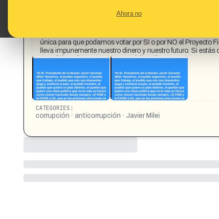
CONTENT DETAIL:
EXCELENTE INICIATIVA DE LA JUEZA ARROYO SALGADO @vir
Ahora no
*Al Sr. Presidente de la Nación Javier Gerardo Milei: Nosotro
y sostiene al país, el pueblo honesto, el pueblo que quiere un 
vienen haciendo desde siempre, LE PIDE y le EXIGE a Ud, que
única para que podamos votar por SI o por NO el Proyecto Fi
lleva impunemente nuestro dinero y nuestro futuro. Si estás d
CATEGORIES:
corrupción · anticorrupción · Javier Milei