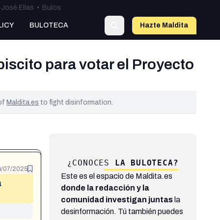
José Elías
•
Bulos
LICY
BULOTECA
Hazte Maldit
a
iscito para votar el Proyecto
 of
Maldita.es
to fight disinformation.
¿CONOCES
LA BULOTECA?
4/07/2025
Este es el espacio de Maldita.es
a
donde la redacción y la
comunidad investigan juntas
la
desinformación. Tú también puedes