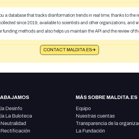
u a database that tracks disinformation trends in real time, thanks to the
ollected since 2019, available to scientists and other organizations, and w
ur funding methods and also helps us maintain the API and the review of th
CONTACT MALDITA.ES
RABAJAMOS
MÁS SOBRE MALDITA.ES
ía Desinfo
Equipo
ía La Buloteca
Nuestras cuentas
e Neutralidad
Transparencia de la organiza
e Rectificación
La Fundación