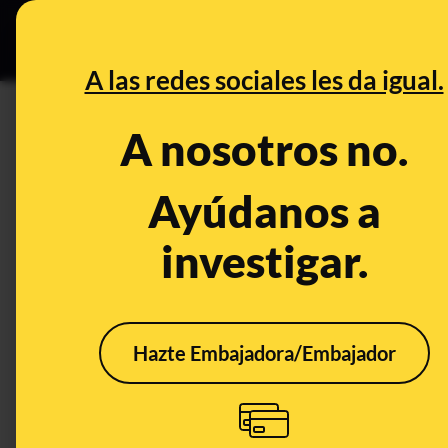
Especial Ceuta
•
B
DESINFO
PREBU
A las redes sociales les da igual.
¿Una juez federal argentina 
A nosotros no.
Ficha Limpia contra la corru
Ayúdanos a
This content has NOT yet been ver
investigar.
OPEN CASE
What's being said:
Hazte Embajadora/Embajador
«Una juez federal argentina pide a Milei q
Limpia contra la corrupción»
This content has not 