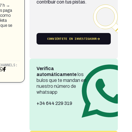
contribuir con tus pistas.
7 h →
os paga
ro como
leta
 que se
CONVIÉRTETE EN INVESTIGADOR
CHANNELS:
Verifica
automáticamente
los
bulos que te mandan en
nuestro número de
whatsapp
+34 644 229 319