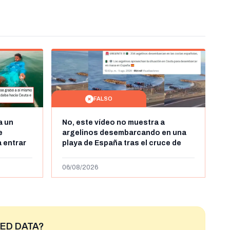
FALSO
a un
No, este vídeo no muestra a
e
argelinos desembarcando en una
 entrar
playa de España tras el cruce de
 grabó a
miles de personas a Ceuta a finales
 autor lo
de julio de 2026: son imágenes de
06/08/2026
2023
ED DATA?