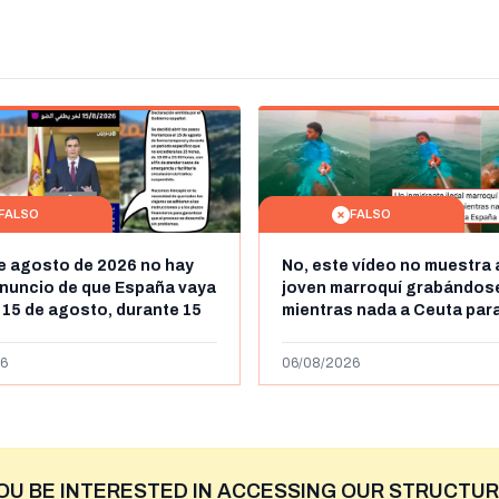
FALSO
FALSO
de agosto de 2026 no hay
No, este vídeo no muestra 
nuncio de que España vaya
joven marroquí grabándos
l 15 de agosto, durante 15
mientras nada a Ceuta para
a frontera entre Marruecos
"ilegalmente a España": se
más de 450km de Ceuta y el
6
06/08/2026
niega
OU BE INTERESTED IN ACCESSING OUR STRUCTUR