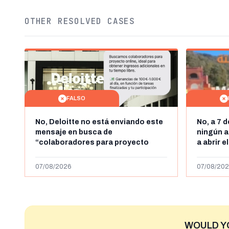
OTHER RESOLVED CASES
FALSO
No, Deloitte no está enviando este
No, a 7 
mensaje en busca de
ningún a
“colaboradores para proyecto
a abrir e
online” con ganancias de hasta
horas, l
1.000 euros al día: es un timo
y Ceuta
07/08/2026
07/08/202
WOULD Y