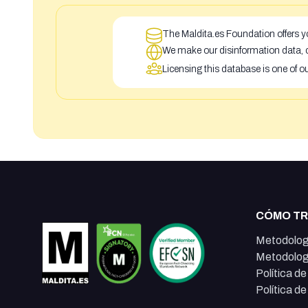
The Maldita.es Foundation offers yo
We make our disinformation data, c
Licensing this database is one of o
CÓMO T
Metodolog
Metodolog
Política d
Política d