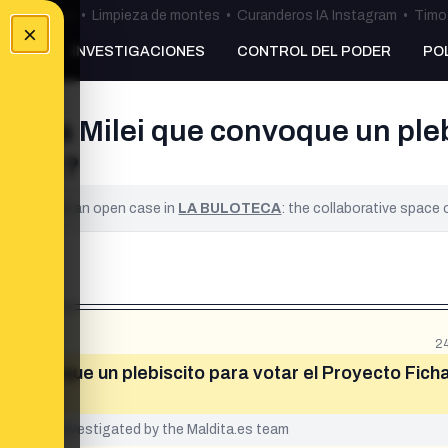
ulos Ceuta
•
Limpieza de montes
•
Curanderos IA Instagram
•
Timo 
×
NKING
INVESTIGACIONES
CONTROL DEL PODER
PO
pide a Milei que convoque un pleb
pción?
ified. It is an open case in
LA BULOTECA
: the collaborative space
2
ue convoque un plebiscito para votar el Proyecto Fich
yet been investigated by the Maldita.es team