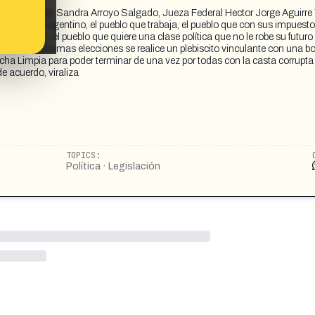
alizar Sandra Arroyo Salgado, Jueza Federal Hector Jorge Aguirre 
s, el pueblo argentino, el pueblo que trabaja, el pueblo que con sus impuest
país distinto, el pueblo que quiere una clase política que no le robe su futu
 en las próximas elecciones se realice un plebiscito vinculante con una bo
cha Limpia para poder terminar de una vez por todas con la casta corrupta
e acuerdo, viraliza
TOPICS:
Política · Legislación