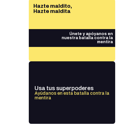
Hazte maldito,
Hazte maldita
Únete y apóyanos en
nuestra batalla contra la
mentira
Usa tus superpoderes
Ayúdanos en esta batalla contra la
mentira