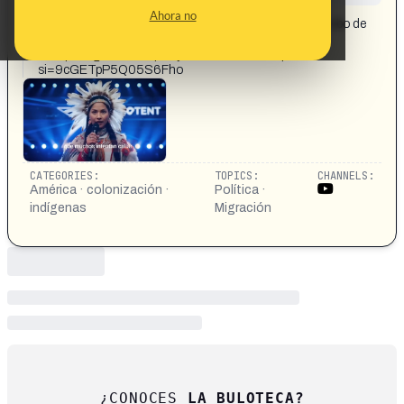
CONTENT DETAIL:
Ahora no
Una joven de 16 años nativa americana denuncia el robo de
tierras a los pueblos indígenas desde Alaska hasta la
Pampa Argentina. https://youtu.be/4WU2Ti4pHLk?
si=9cGETpP5Q05S6Fho
CATEGORIES:
TOPICS:
CHANNELS:
América · colonización ·
Política ·
indígenas
Migración
¿CONOCES
LA BULOTECA?