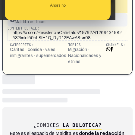
comprar con un vale de supermercado
Ahora no
que le ha dado Cáritas»
This content has not yet been investigated by the
Maldita.es team
CONTENT DETAIL:
https://x.com/ResistenciaCat/status/19792741269434982
43?t=tnI69nh8tH4Q_RyR42EAwA&s=08
CATEGORIES:
TOPICS:
CHANNELS:
Cáritas · comida · vales ·
Migración ·
inmigrantes · supermercados
Nacionalidades y
etnias
¿CONOCES
LA BULOTECA?
Este es el espacio de Maldita.es
donde la redacción