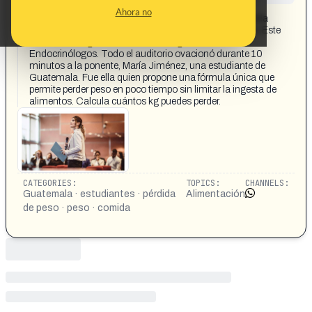
CONTENT DETAIL:
Ahora no
Una estudiante prodigiosa de Guatemala fue reconocida
por proponer un nuevo enfoque para el control del peso. Este
año ocurrió algo increíble en el Congreso de
Endocrinólogos. Todo el auditorio ovacionó durante 10
minutos a la ponente, María Jiménez, una estudiante de
Guatemala. Fue ella quien propone una fórmula única que
permite perder peso en poco tiempo sin limitar la ingesta de
alimentos. Calcula cuántos kg puedes perder.
CATEGORIES:
TOPICS:
CHANNELS:
Guatemala · estudiantes · pérdida
Alimentación
de peso · peso · comida