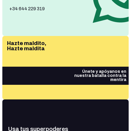
+34 644 229 319
Hazte maldito,
Hazte maldita
Únete y apóyanos en
nuestra batalla contra la
mentira
Usa tus superpoderes