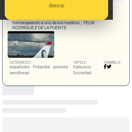
CONTENT DETAIL:
Ahora no
Menos Gran Hermano, islas pornográficas de las
tentaciones y demás mamandurrias y más pedagogía y
educación en la TV, please.... Avión en Finlandia
homenajeando a uno de los nuestros.... FELIX
RODRÍGUEZ DE LA FUENTE
CATEGORIES:
TOPICS:
CHANNELS:
españoles · Finlandia · aviones ·
Famosos ·
aerolíneas
Sociedad