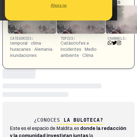
https://x.com/chematierra/status/2071274239118721316
Ahora no
CATEGORIES:
TOPICS:
CHANNELS:
temporal · clima ·
Catástrofes e
huracanes · Alemania ·
incidentes · Medio
inundaciones
ambiente · Clima
¿CONOCES
LA BULOTECA?
Este es el espacio de Maldita.es
donde la redacción
y la comunidad investigan juntas
la